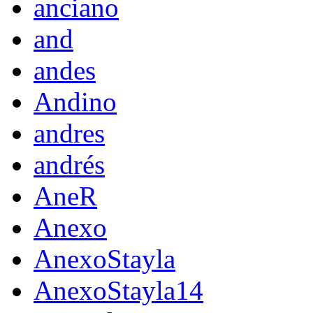
anciano
and
andes
Andino
andres
andrés
AneR
Anexo
AnexoStayla
AnexoStayla14