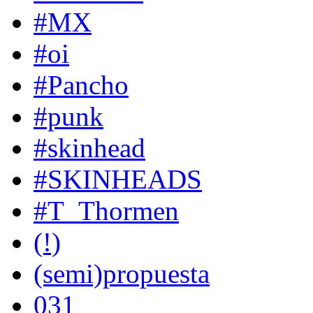
#MX
#oi
#Pancho
#punk
#skinhead
#SKINHEADS
#T_Thormen
(!)
(semi)propuesta
031