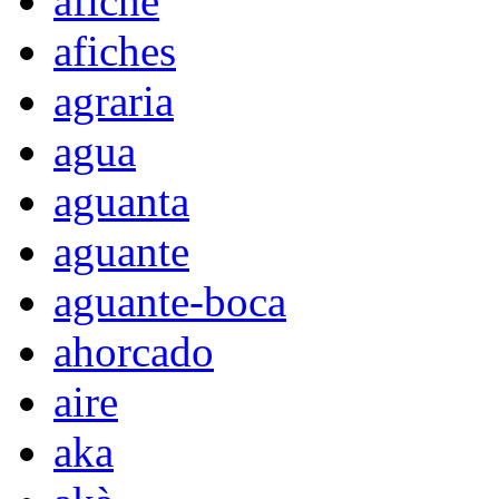
afiche
afiches
agraria
agua
aguanta
aguante
aguante-boca
ahorcado
aire
aka