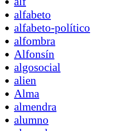
alf
alfabeto
alfabeto-político
alfombra
Alfonsín
algosocial
alien
Alma
almendra
alumno