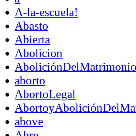
A-la-escuela!
Abasto
Abierta
Abolicion
AboliciónDelMatrimoni
aborto
AbortoLegal
AbortoyAboliciónDelMat
above
Abre