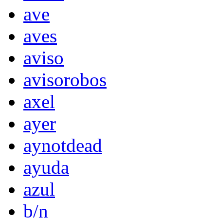
ave
aves
aviso
avisorobos
axel
ayer
aynotdead
ayuda
azul
b/n