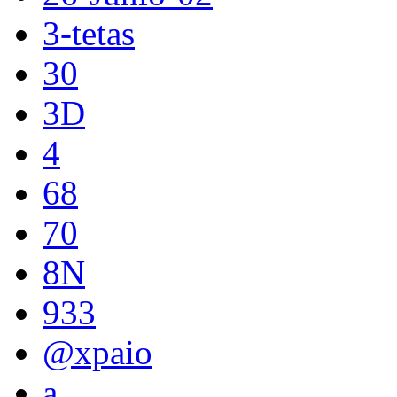
3-tetas
30
3D
4
68
70
8N
933
@xpaio
a