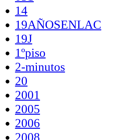
14
19AÑOSENLAC
19J
1ºpiso
2-minutos
20
2001
2005
2006
2008