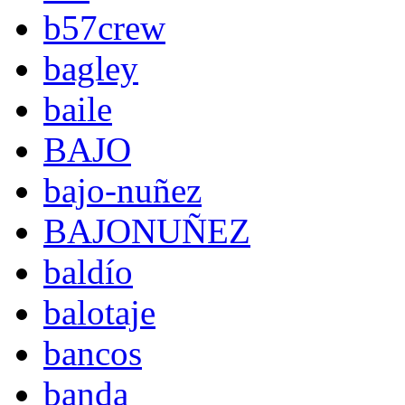
b57crew
bagley
baile
BAJO
bajo-nuñez
BAJONUÑEZ
baldío
balotaje
bancos
banda