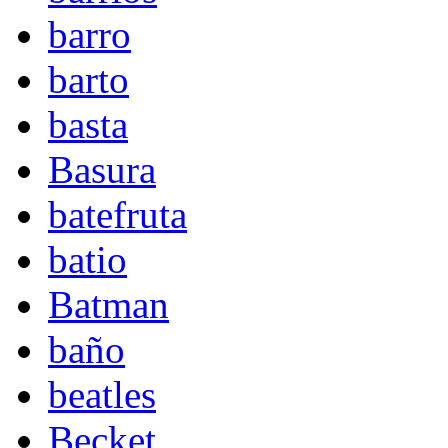
barro
barto
basta
Basura
batefruta
batio
Batman
baño
beatles
Becket