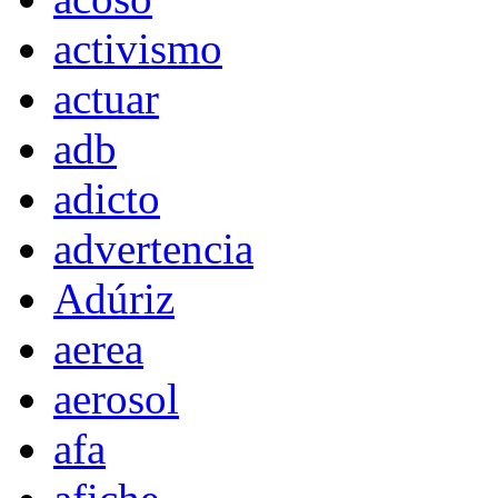
activismo
actuar
adb
adicto
advertencia
Adúriz
aerea
aerosol
afa