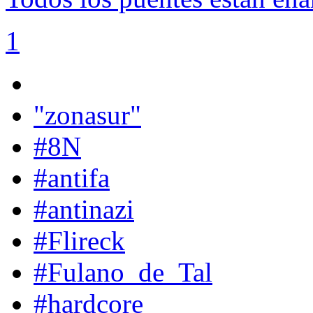
1
"zonasur"
#8N
#antifa
#antinazi
#Flireck
#Fulano_de_Tal
#hardcore