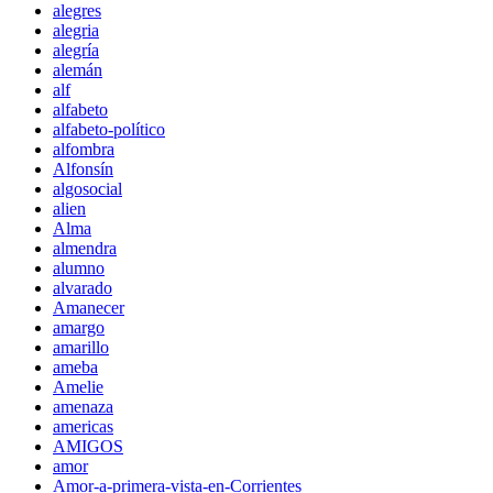
alegres
alegria
alegría
alemán
alf
alfabeto
alfabeto-político
alfombra
Alfonsín
algosocial
alien
Alma
almendra
alumno
alvarado
Amanecer
amargo
amarillo
ameba
Amelie
amenaza
americas
AMIGOS
amor
Amor-a-primera-vista-en-Corrientes