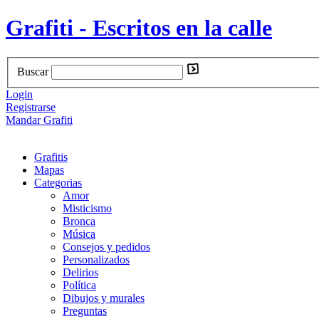
Grafiti - Escritos en la calle
Buscar
Login
Registrarse
Mandar Grafiti
Grafitis
Mapas
Categorias
Amor
Misticismo
Bronca
Música
Consejos y pedidos
Personalizados
Delirios
Política
Dibujos y murales
Preguntas