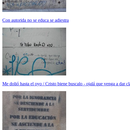
Con autorida no se educa se adiestra
Me dolió hasta el oyo / Cristo biene buscalo - ojalá que venga a dar cl