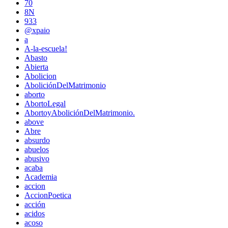
70
8N
933
@xpaio
a
A-la-escuela!
Abasto
Abierta
Abolicion
AboliciónDelMatrimonio
aborto
AbortoLegal
AbortoyAboliciónDelMatrimonio.
above
Abre
absurdo
abuelos
abusivo
acaba
Academia
accion
AccionPoetica
acción
acidos
acoso