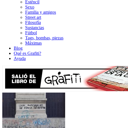
Esténcil
Sexo
Familia y amigos
Street art
Filosofía
Sustancias
Fútbol
Tags, bombas, piezas
Máximas
Blog
Qué es Grafiti?
Ayuda