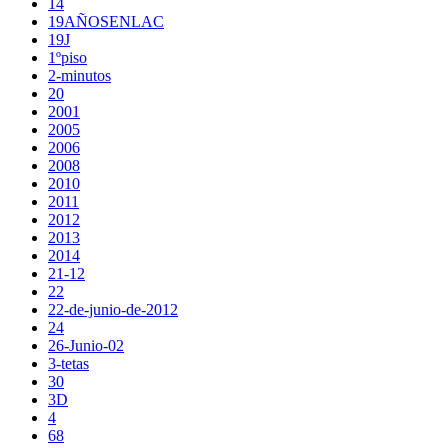
14
19AÑOSENLAC
19J
1ºpiso
2-minutos
20
2001
2005
2006
2008
2010
2011
2012
2013
2014
21-12
22
22-de-junio-de-2012
24
26-Junio-02
3-tetas
30
3D
4
68