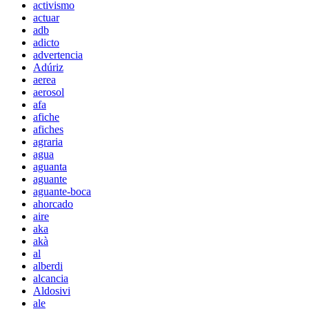
activismo
actuar
adb
adicto
advertencia
Adúriz
aerea
aerosol
afa
afiche
afiches
agraria
agua
aguanta
aguante
aguante-boca
ahorcado
aire
aka
akà
al
alberdi
alcancia
Aldosivi
ale