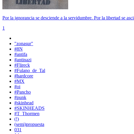
Por la ignorancia se desciende a la servidumbre. Por la libertad se asci
1
"zonasur"
#8N
#antifa
#antinazi
#Flireck
#Fulano_de_Tal
#hardcore
#MX
#oi
#Pancho
#punk
#skinhead
#SKINHEADS
#T_Thormen
(!)
(semi)propuesta
031