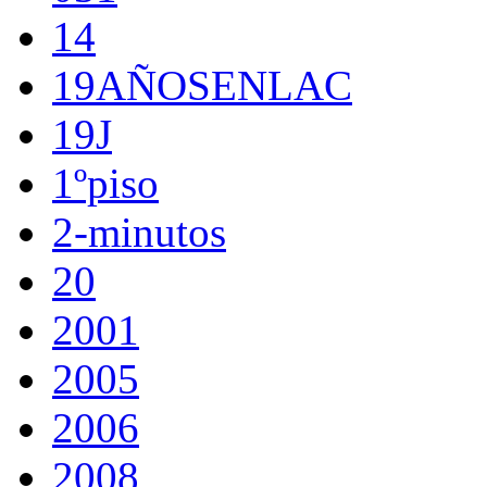
14
19AÑOSENLAC
19J
1ºpiso
2-minutos
20
2001
2005
2006
2008