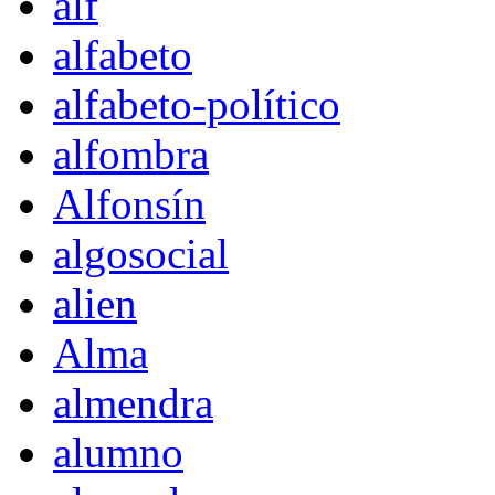
alf
alfabeto
alfabeto-político
alfombra
Alfonsín
algosocial
alien
Alma
almendra
alumno