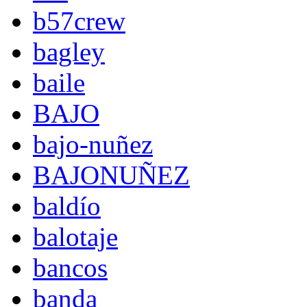
b57crew
bagley
baile
BAJO
bajo-nuñez
BAJONUÑEZ
baldío
balotaje
bancos
banda