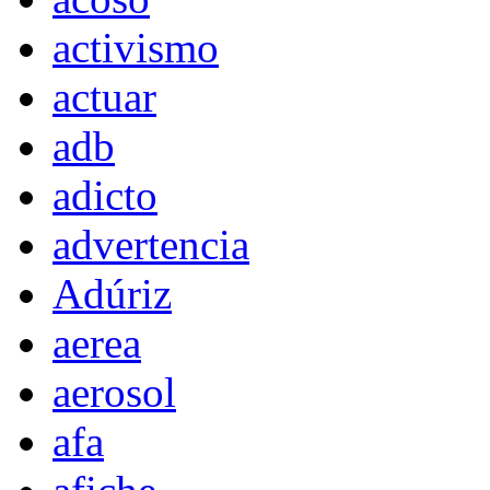
activismo
actuar
adb
adicto
advertencia
Adúriz
aerea
aerosol
afa