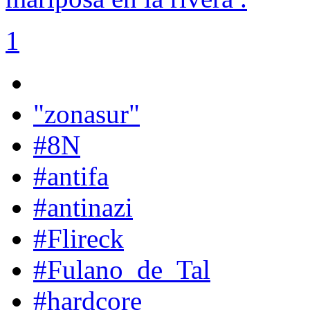
1
"zonasur"
#8N
#antifa
#antinazi
#Flireck
#Fulano_de_Tal
#hardcore