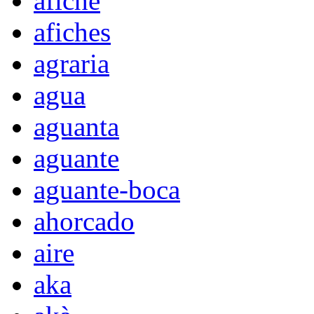
afiche
afiches
agraria
agua
aguanta
aguante
aguante-boca
ahorcado
aire
aka