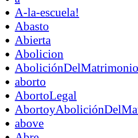
A-la-escuela!
Abasto
Abierta
Abolicion
AboliciónDelMatrimoni
aborto
AbortoLegal
AbortoyAboliciónDelMat
above
Abre