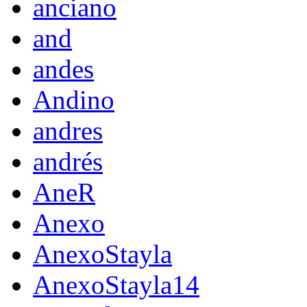
anciano
and
andes
Andino
andres
andrés
AneR
Anexo
AnexoStayla
AnexoStayla14