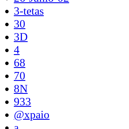
3-tetas
30
3D
4
68
70
8N
933
@xpaio
a