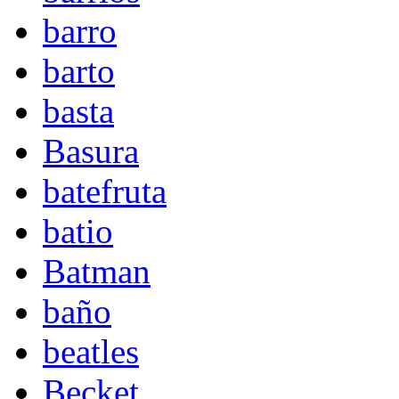
barro
barto
basta
Basura
batefruta
batio
Batman
baño
beatles
Becket