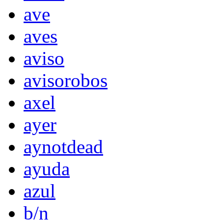
ave
aves
aviso
avisorobos
axel
ayer
aynotdead
ayuda
azul
b/n