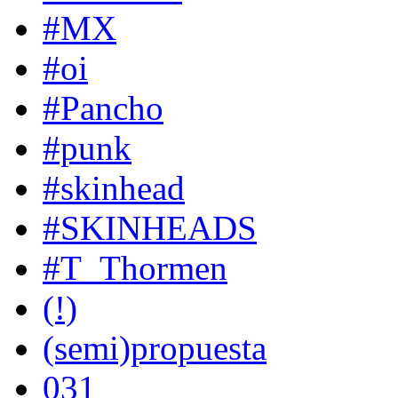
#MX
#oi
#Pancho
#punk
#skinhead
#SKINHEADS
#T_Thormen
(!)
(semi)propuesta
031