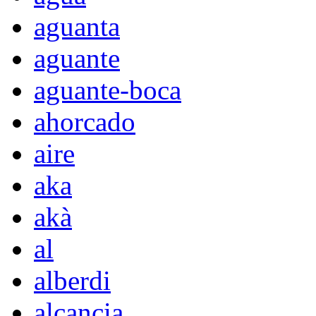
aguanta
aguante
aguante-boca
ahorcado
aire
aka
akà
al
alberdi
alcancia