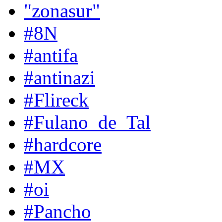
"zonasur"
#8N
#antifa
#antinazi
#Flireck
#Fulano_de_Tal
#hardcore
#MX
#oi
#Pancho