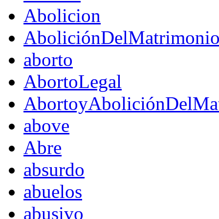
Abolicion
AboliciónDelMatrimoni
aborto
AbortoLegal
AbortoyAboliciónDelMat
above
Abre
absurdo
abuelos
abusivo