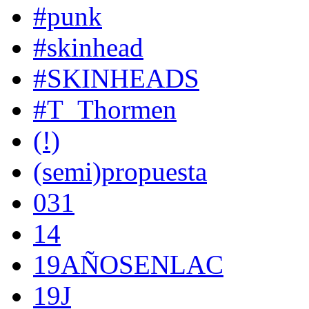
#punk
#skinhead
#SKINHEADS
#T_Thormen
(!)
(semi)propuesta
031
14
19AÑOSENLAC
19J