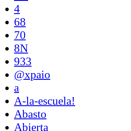
4
68
70
8N
933
@xpaio
a
A-la-escuela!
Abasto
Abierta