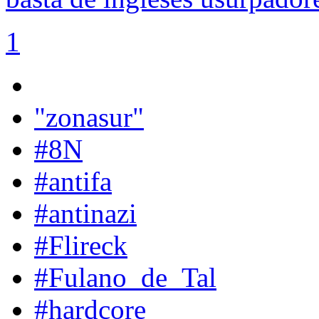
1
"zonasur"
#8N
#antifa
#antinazi
#Flireck
#Fulano_de_Tal
#hardcore