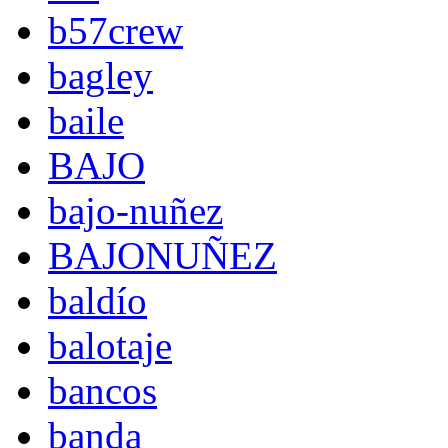
b57crew
bagley
baile
BAJO
bajo-nuñez
BAJONUÑEZ
baldío
balotaje
bancos
banda