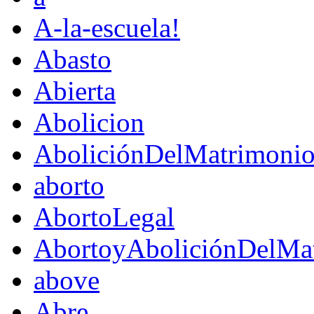
A-la-escuela!
Abasto
Abierta
Abolicion
AboliciónDelMatrimoni
aborto
AbortoLegal
AbortoyAboliciónDelMat
above
Abre