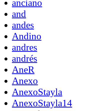
anciano
and
andes
Andino
andres
andrés
AneR
Anexo
AnexoStayla
AnexoStayla14