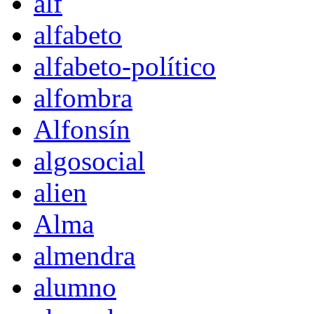
alf
alfabeto
alfabeto-político
alfombra
Alfonsín
algosocial
alien
Alma
almendra
alumno