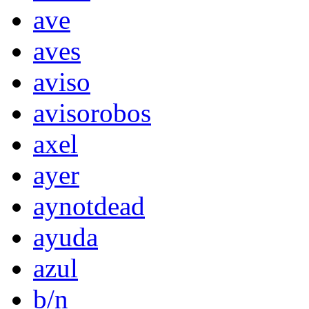
ave
aves
aviso
avisorobos
axel
ayer
aynotdead
ayuda
azul
b/n