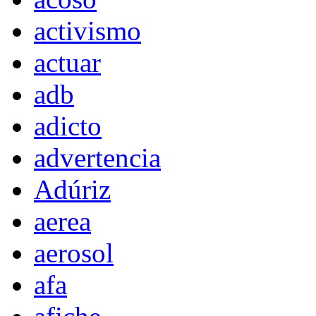
activismo
actuar
adb
adicto
advertencia
Adúriz
aerea
aerosol
afa