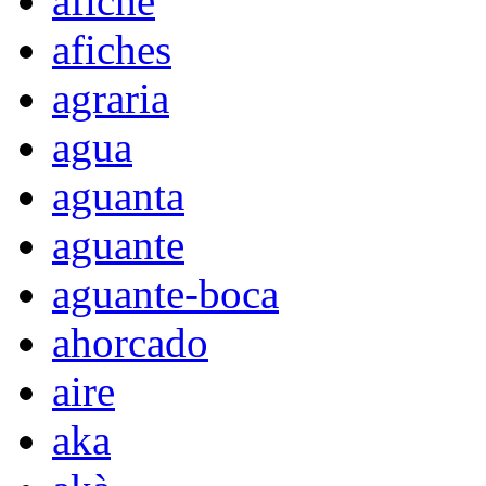
afiche
afiches
agraria
agua
aguanta
aguante
aguante-boca
ahorcado
aire
aka