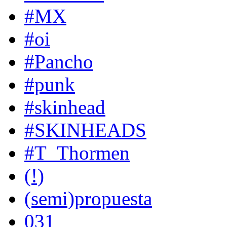
#MX
#oi
#Pancho
#punk
#skinhead
#SKINHEADS
#T_Thormen
(!)
(semi)propuesta
031