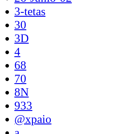
3-tetas
30
3D
4
68
70
8N
933
@xpaio
a