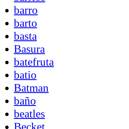
barro
barto
basta
Basura
batefruta
batio
Batman
baño
beatles
Becket