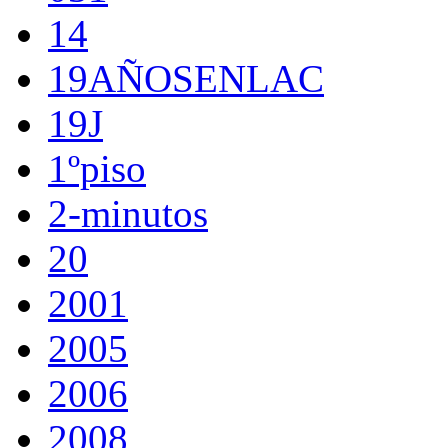
14
19AÑOSENLAC
19J
1ºpiso
2-minutos
20
2001
2005
2006
2008