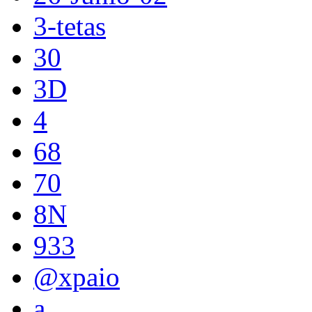
3-tetas
30
3D
4
68
70
8N
933
@xpaio
a