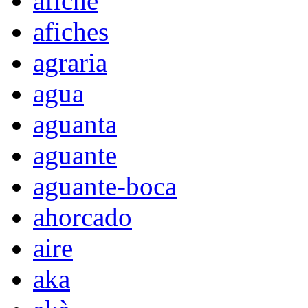
afiche
afiches
agraria
agua
aguanta
aguante
aguante-boca
ahorcado
aire
aka