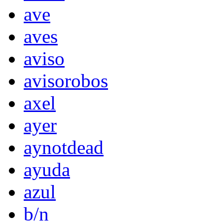
ave
aves
aviso
avisorobos
axel
ayer
aynotdead
ayuda
azul
b/n