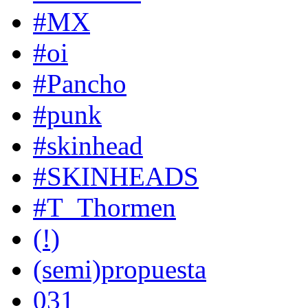
#MX
#oi
#Pancho
#punk
#skinhead
#SKINHEADS
#T_Thormen
(!)
(semi)propuesta
031