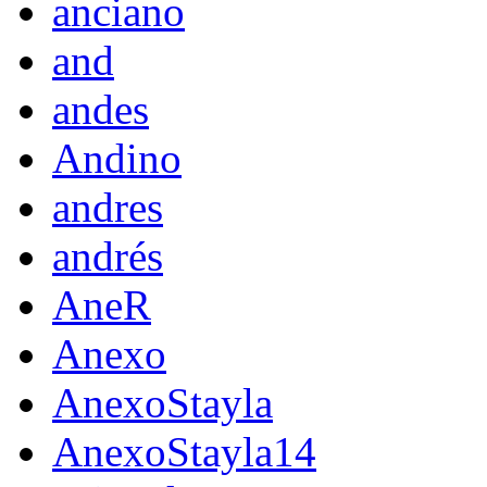
anciano
and
andes
Andino
andres
andrés
AneR
Anexo
AnexoStayla
AnexoStayla14