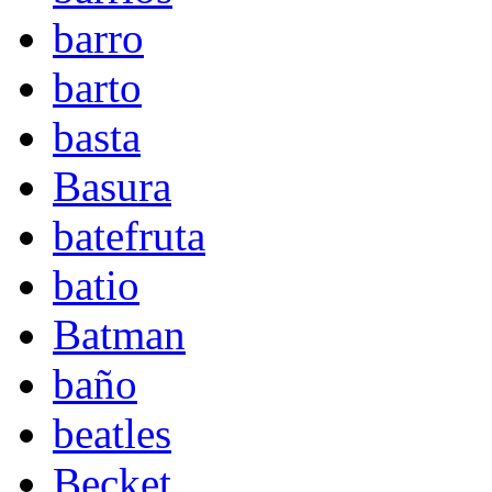
barro
barto
basta
Basura
batefruta
batio
Batman
baño
beatles
Becket