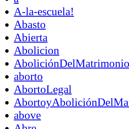
A-la-escuela!
Abasto
Abierta
Abolicion
AboliciónDelMatrimoni
aborto
AbortoLegal
AbortoyAboliciónDelMat
above
Abre