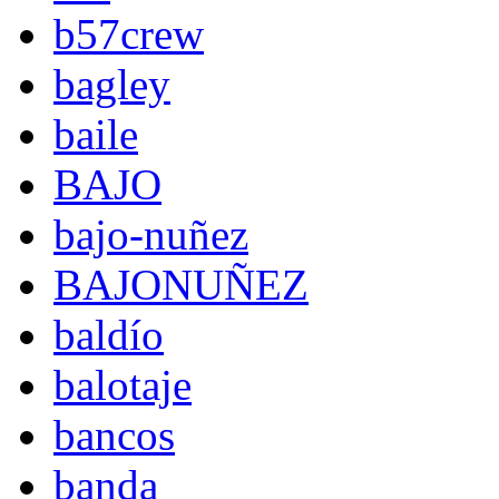
b57crew
bagley
baile
BAJO
bajo-nuñez
BAJONUÑEZ
baldío
balotaje
bancos
banda