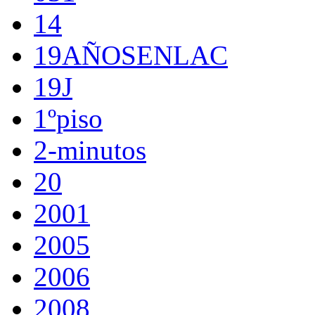
14
19AÑOSENLAC
19J
1ºpiso
2-minutos
20
2001
2005
2006
2008