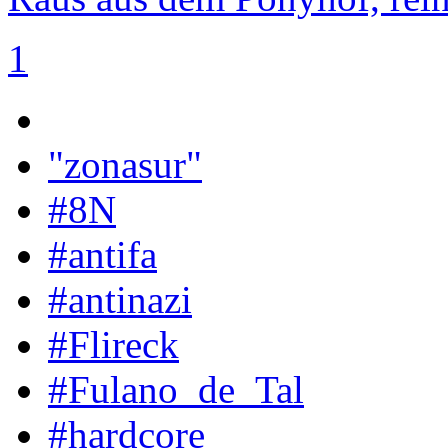
1
"zonasur"
#8N
#antifa
#antinazi
#Flireck
#Fulano_de_Tal
#hardcore