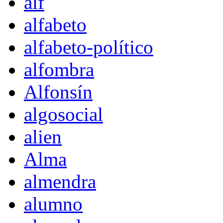
alf
alfabeto
alfabeto-político
alfombra
Alfonsín
algosocial
alien
Alma
almendra
alumno