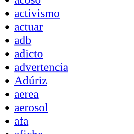
activismo
actuar
adb
adicto
advertencia
Adúriz
aerea
aerosol
afa