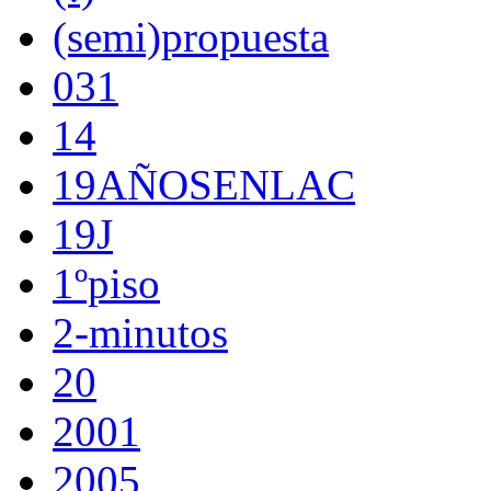
(semi)propuesta
031
14
19AÑOSENLAC
19J
1ºpiso
2-minutos
20
2001
2005