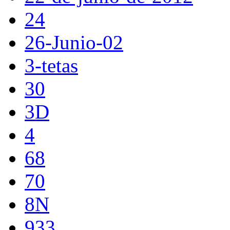
24
26-Junio-02
3-tetas
30
3D
4
68
70
8N
933