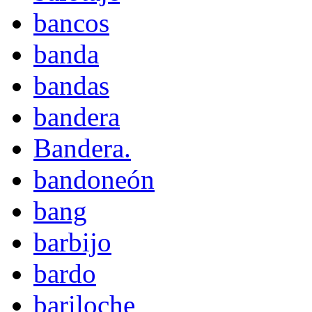
bancos
banda
bandas
bandera
Bandera.
bandoneón
bang
barbijo
bardo
bariloche