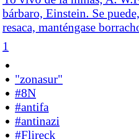
bárbaro, Einstein. Se puede,
resaca, manténgase borrach
1
"zonasur"
#8N
#antifa
#antinazi
#Flireck