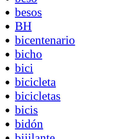
besos
BH
bicentenario
bicho
bici
bicicleta
bicicletas
bicis
bidón
bijilante