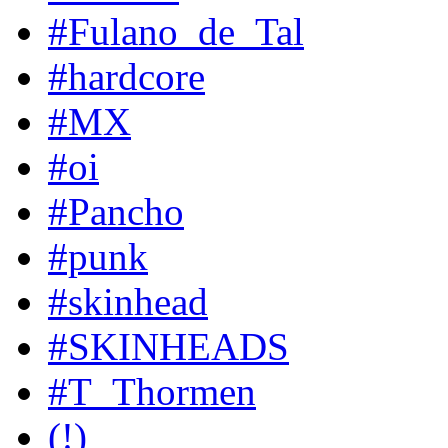
#Fulano_de_Tal
#hardcore
#MX
#oi
#Pancho
#punk
#skinhead
#SKINHEADS
#T_Thormen
(!)