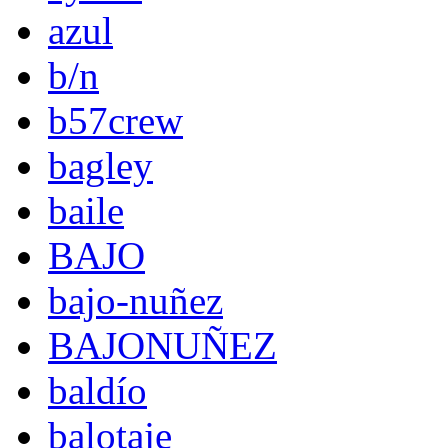
azul
b/n
b57crew
bagley
baile
BAJO
bajo-nuñez
BAJONUÑEZ
baldío
balotaje