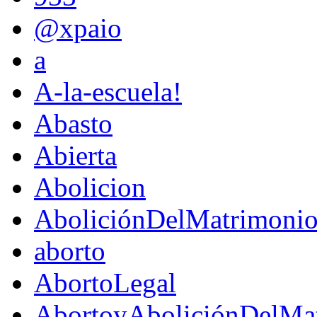
@xpaio
a
A-la-escuela!
Abasto
Abierta
Abolicion
AboliciónDelMatrimoni
aborto
AbortoLegal
AbortoyAboliciónDelMat