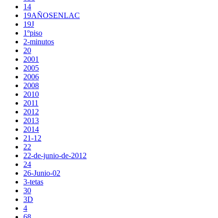
14
19AÑOSENLAC
19J
1ºpiso
2-minutos
20
2001
2005
2006
2008
2010
2011
2012
2013
2014
21-12
22
22-de-junio-de-2012
24
26-Junio-02
3-tetas
30
3D
4
68