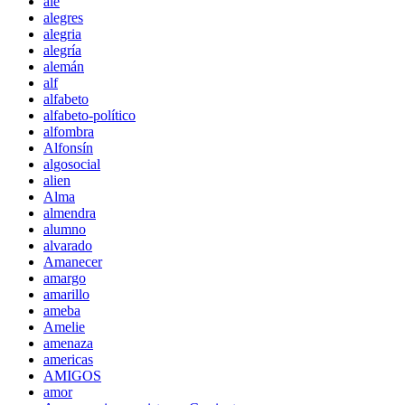
ale
alegres
alegria
alegría
alemán
alf
alfabeto
alfabeto-político
alfombra
Alfonsín
algosocial
alien
Alma
almendra
alumno
alvarado
Amanecer
amargo
amarillo
ameba
Amelie
amenaza
americas
AMIGOS
amor