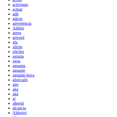
activismo
actuar
adb
adicto
advertencia
Adúriz
aerea
aerosol
afa
afiche
afiches
agraria
agua
aguanta
aguante
aguante-boca
ahorcado
aire
aka
akà
al
alberdi
alcancia
Aldosivi