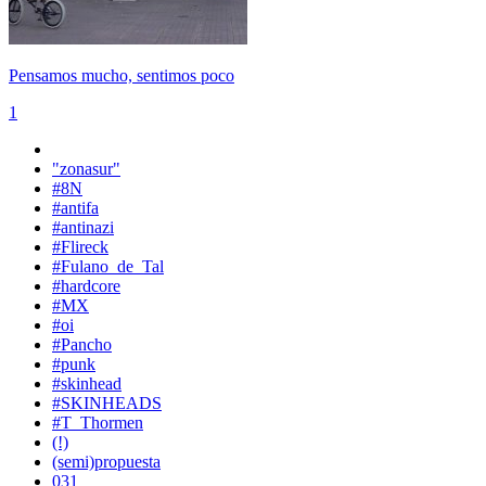
Pensamos mucho, sentimos poco
1
"zonasur"
#8N
#antifa
#antinazi
#Flireck
#Fulano_de_Tal
#hardcore
#MX
#oi
#Pancho
#punk
#skinhead
#SKINHEADS
#T_Thormen
(!)
(semi)propuesta
031