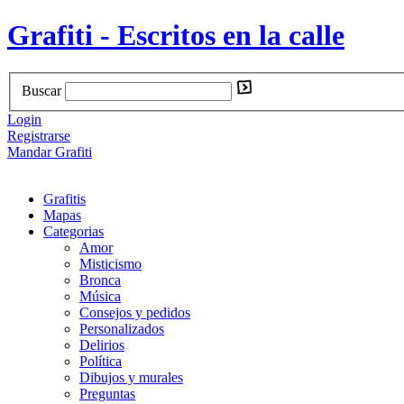
Grafiti - Escritos en la calle
Buscar
Login
Registrarse
Mandar Grafiti
Grafitis
Mapas
Categorias
Amor
Misticismo
Bronca
Música
Consejos y pedidos
Personalizados
Delirios
Política
Dibujos y murales
Preguntas