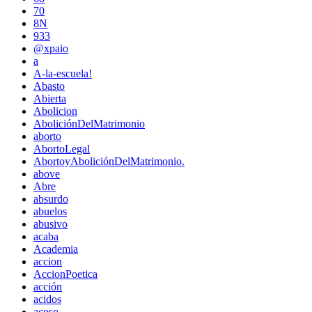
70
8N
933
@xpaio
a
A-la-escuela!
Abasto
Abierta
Abolicion
AboliciónDelMatrimonio
aborto
AbortoLegal
AbortoyAboliciónDelMatrimonio.
above
Abre
absurdo
abuelos
abusivo
acaba
Academia
accion
AccionPoetica
acción
acidos
acoso