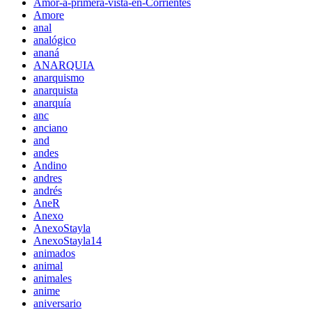
Amor-a-primera-vista-en-Corrientes
Amore
anal
analógico
ananá
ANARQUIA
anarquismo
anarquista
anarquía
anc
anciano
and
andes
Andino
andres
andrés
AneR
Anexo
AnexoStayla
AnexoStayla14
animados
animal
animales
anime
aniversario