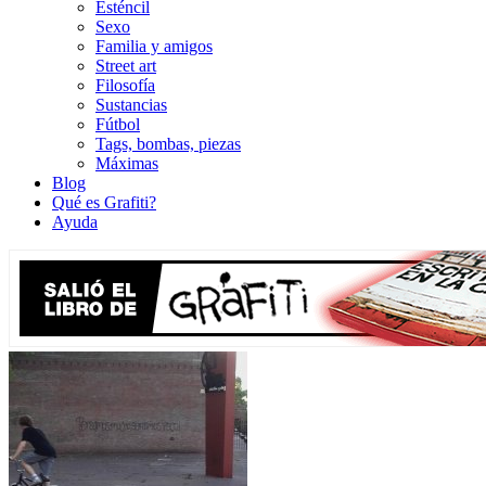
Esténcil
Sexo
Familia y amigos
Street art
Filosofía
Sustancias
Fútbol
Tags, bombas, piezas
Máximas
Blog
Qué es Grafiti?
Ayuda