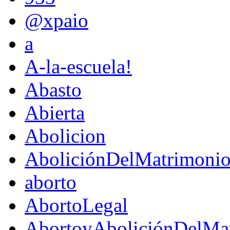
@xpaio
a
A-la-escuela!
Abasto
Abierta
Abolicion
AboliciónDelMatrimoni
aborto
AbortoLegal
AbortoyAboliciónDelMat