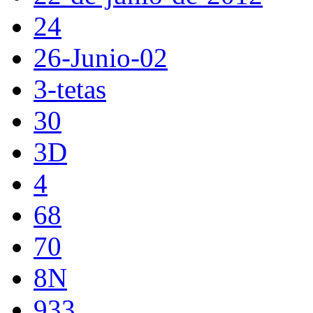
24
26-Junio-02
3-tetas
30
3D
4
68
70
8N
933