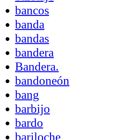
bancos
banda
bandas
bandera
Bandera.
bandoneón
bang
barbijo
bardo
bariloche