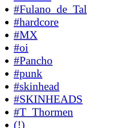
#Fulano_de_Tal
#hardcore
#MX
#oi
#Pancho
#punk
#skinhead
#SKINHEADS
#T_Thormen
(!)