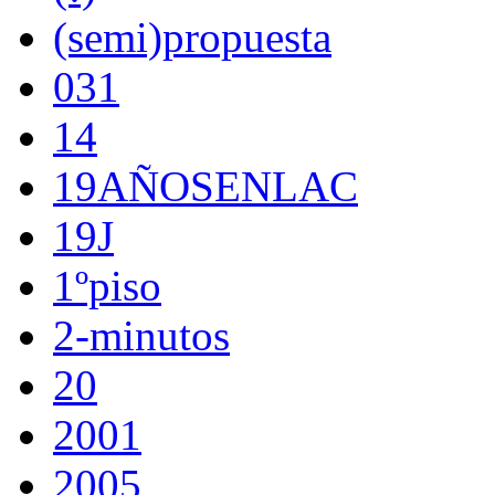
(semi)propuesta
031
14
19AÑOSENLAC
19J
1ºpiso
2-minutos
20
2001
2005