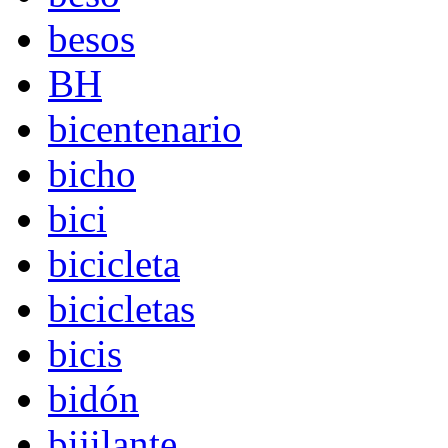
besos
BH
bicentenario
bicho
bici
bicicleta
bicicletas
bicis
bidón
bijilante