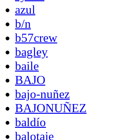
azul
b/n
b57crew
bagley
baile
BAJO
bajo-nuñez
BAJONUÑEZ
baldío
balotaje