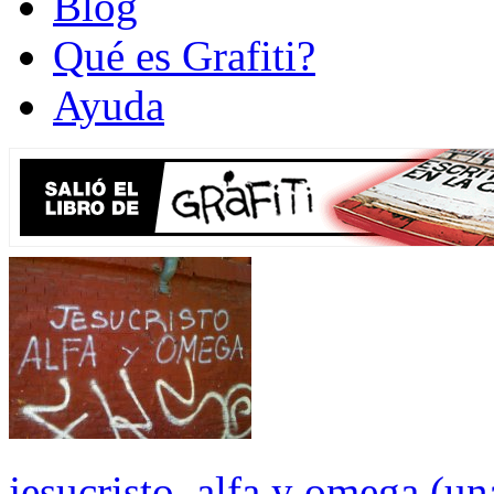
Blog
Qué es Grafiti?
Ayuda
jesucristo, alfa y omega (un