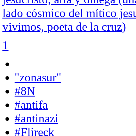
lado cósmico del mítico jes
vivimos, poeta de la cruz)
1
"zonasur"
#8N
#antifa
#antinazi
#Flireck