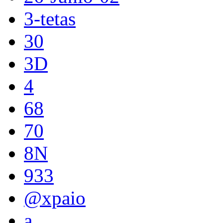
3-tetas
30
3D
4
68
70
8N
933
@xpaio
a