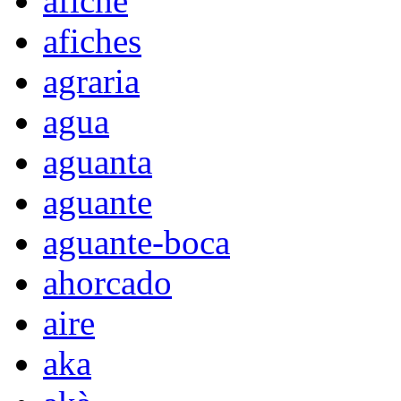
afiche
afiches
agraria
agua
aguanta
aguante
aguante-boca
ahorcado
aire
aka