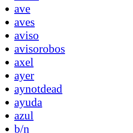
ave
aves
aviso
avisorobos
axel
ayer
aynotdead
ayuda
azul
b/n