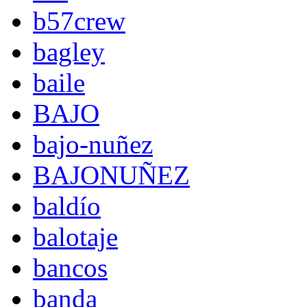
b57crew
bagley
baile
BAJO
bajo-nuñez
BAJONUÑEZ
baldío
balotaje
bancos
banda