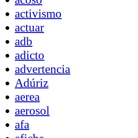
activismo
actuar
adb
adicto
advertencia
Adúriz
aerea
aerosol
afa