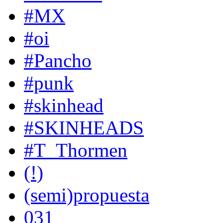
#MX
#oi
#Pancho
#punk
#skinhead
#SKINHEADS
#T_Thormen
(!)
(semi)propuesta
031