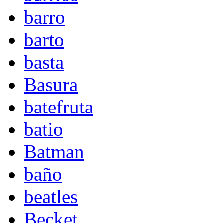
barro
barto
basta
Basura
batefruta
batio
Batman
baño
beatles
Becket