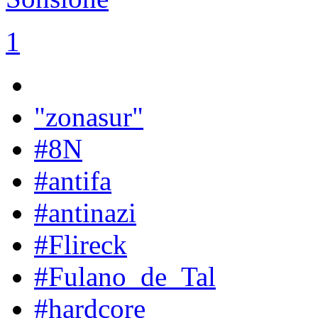
1
"zonasur"
#8N
#antifa
#antinazi
#Flireck
#Fulano_de_Tal
#hardcore