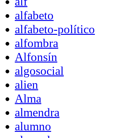
alf
alfabeto
alfabeto-político
alfombra
Alfonsín
algosocial
alien
Alma
almendra
alumno