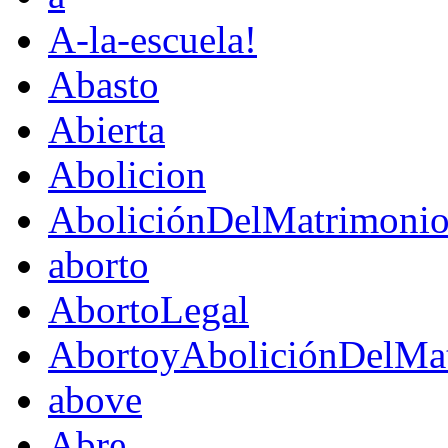
A-la-escuela!
Abasto
Abierta
Abolicion
AboliciónDelMatrimoni
aborto
AbortoLegal
AbortoyAboliciónDelMat
above
Abre