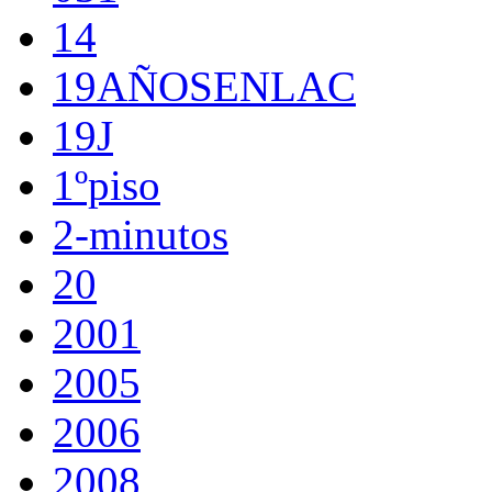
14
19AÑOSENLAC
19J
1ºpiso
2-minutos
20
2001
2005
2006
2008