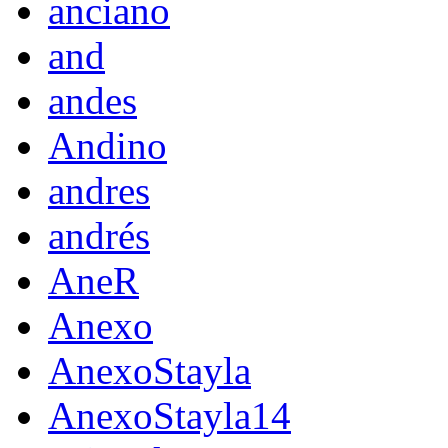
anciano
and
andes
Andino
andres
andrés
AneR
Anexo
AnexoStayla
AnexoStayla14