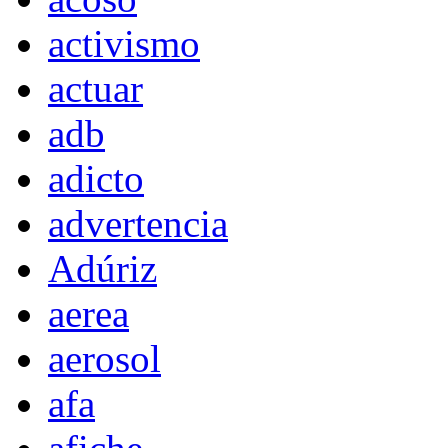
activismo
actuar
adb
adicto
advertencia
Adúriz
aerea
aerosol
afa