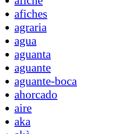
afiche
afiches
agraria
agua
aguanta
aguante
aguante-boca
ahorcado
aire
aka