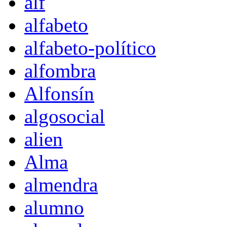
alf
alfabeto
alfabeto-político
alfombra
Alfonsín
algosocial
alien
Alma
almendra
alumno