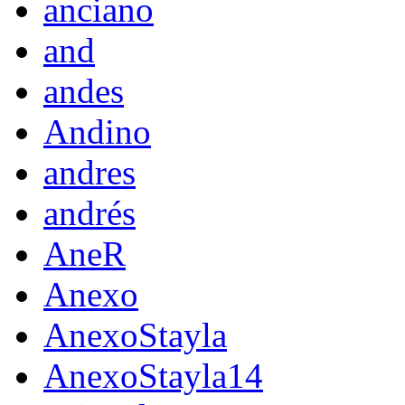
anciano
and
andes
Andino
andres
andrés
AneR
Anexo
AnexoStayla
AnexoStayla14