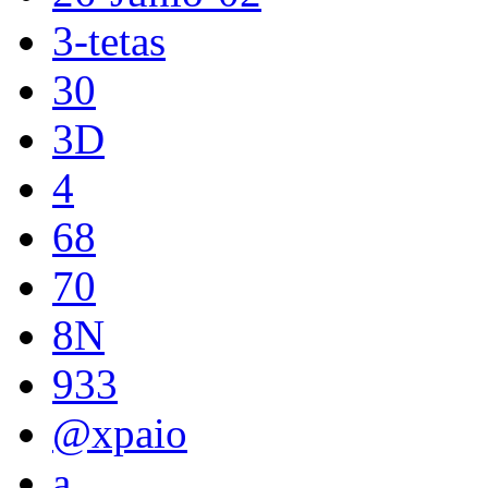
3-tetas
30
3D
4
68
70
8N
933
@xpaio
a