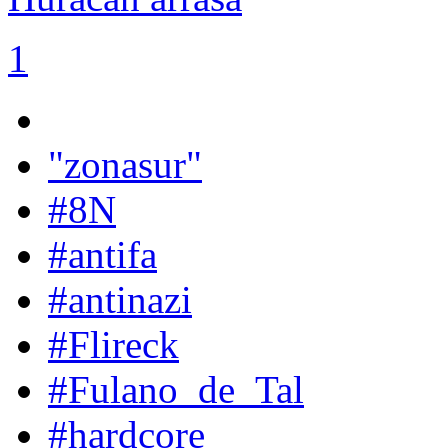
1
"zonasur"
#8N
#antifa
#antinazi
#Flireck
#Fulano_de_Tal
#hardcore