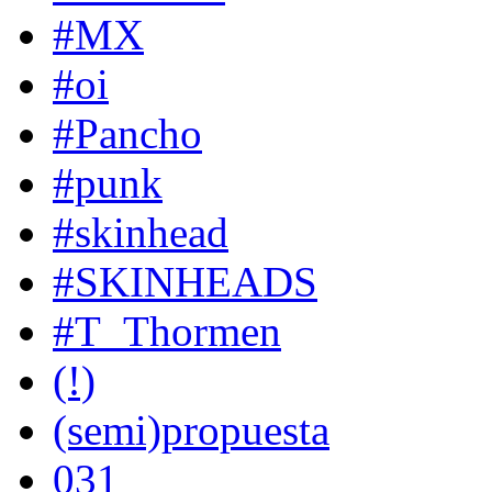
#MX
#oi
#Pancho
#punk
#skinhead
#SKINHEADS
#T_Thormen
(!)
(semi)propuesta
031