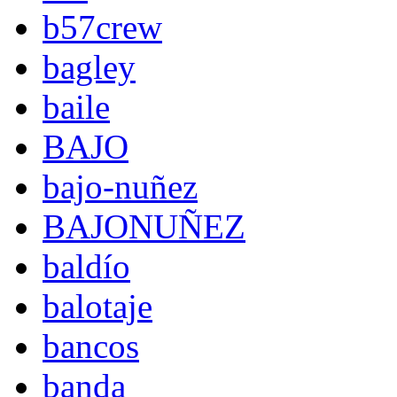
b57crew
bagley
baile
BAJO
bajo-nuñez
BAJONUÑEZ
baldío
balotaje
bancos
banda