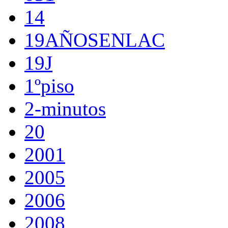
14
19AÑOSENLAC
19J
1ºpiso
2-minutos
20
2001
2005
2006
2008