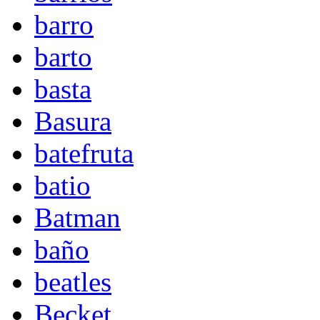
barro
barto
basta
Basura
batefruta
batio
Batman
baño
beatles
Becket