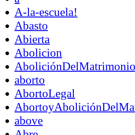
A-la-escuela!
Abasto
Abierta
Abolicion
AboliciónDelMatrimoni
aborto
AbortoLegal
AbortoyAboliciónDelMat
above
Abre