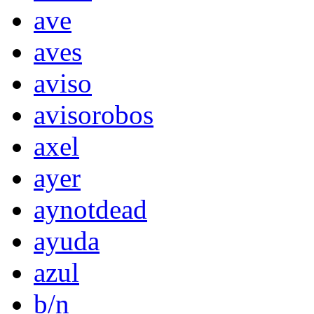
ave
aves
aviso
avisorobos
axel
ayer
aynotdead
ayuda
azul
b/n