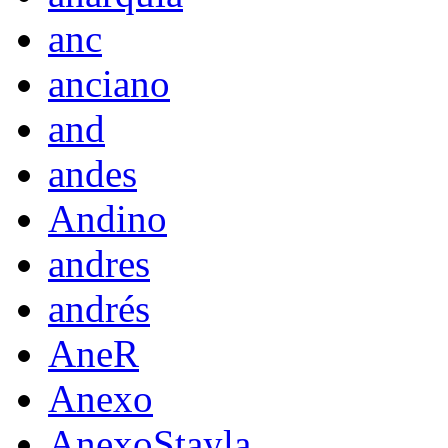
anc
anciano
and
andes
Andino
andres
andrés
AneR
Anexo
AnexoStayla