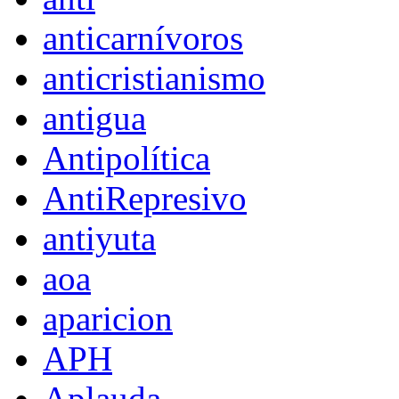
anticarnívoros
anticristianismo
antigua
Antipolítica
AntiRepresivo
antiyuta
aoa
aparicion
APH
Aplauda