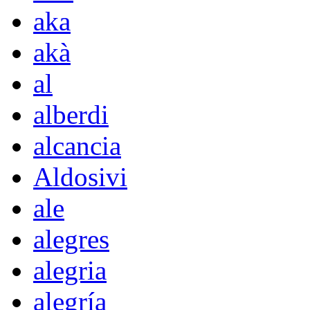
aka
akà
al
alberdi
alcancia
Aldosivi
ale
alegres
alegria
alegría