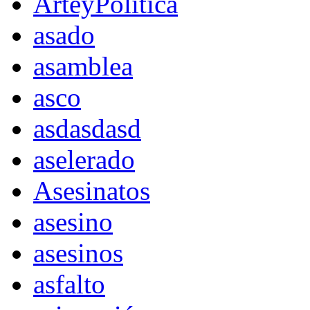
ArteyPolítica
asado
asamblea
asco
asdasdasd
aselerado
Asesinatos
asesino
asesinos
asfalto