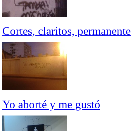
Cortes, claritos, permanent
Yo aborté y me gustó