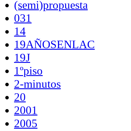
(semi)propuesta
031
14
19AÑOSENLAC
19J
1ºpiso
2-minutos
20
2001
2005