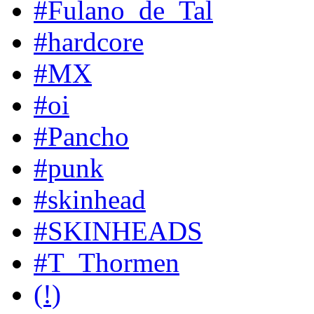
#Fulano_de_Tal
#hardcore
#MX
#oi
#Pancho
#punk
#skinhead
#SKINHEADS
#T_Thormen
(!)