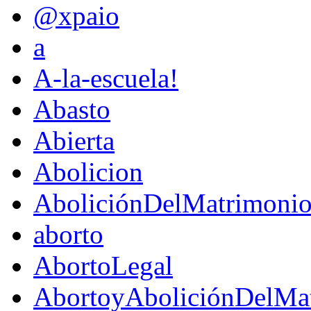
@xpaio
a
A-la-escuela!
Abasto
Abierta
Abolicion
AboliciónDelMatrimoni
aborto
AbortoLegal
AbortoyAboliciónDelMat