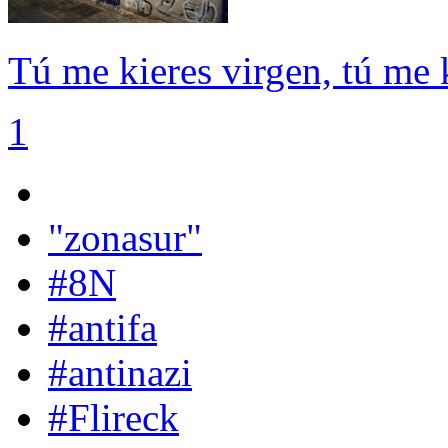
Tú me kieres virgen, tú me k
1
"zonasur"
#8N
#antifa
#antinazi
#Flireck