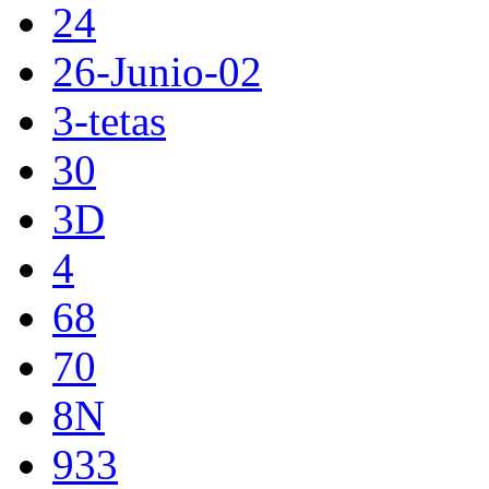
24
26-Junio-02
3-tetas
30
3D
4
68
70
8N
933