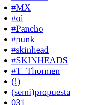
#MX
#oi
#Pancho
#punk
#skinhead
#SKINHEADS
#T_Thormen
(!)
(semi)propuesta
031