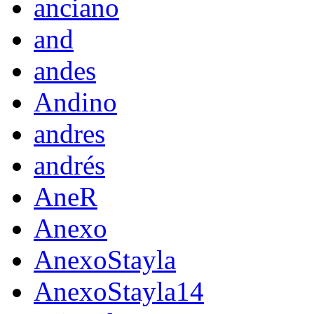
anciano
and
andes
Andino
andres
andrés
AneR
Anexo
AnexoStayla
AnexoStayla14