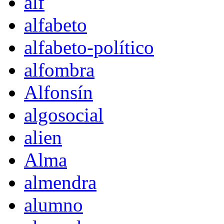
alf
alfabeto
alfabeto-político
alfombra
Alfonsín
algosocial
alien
Alma
almendra
alumno