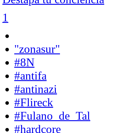
1
"zonasur"
#8N
#antifa
#antinazi
#Flireck
#Fulano_de_Tal
#hardcore