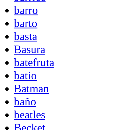
barro
barto
basta
Basura
batefruta
batio
Batman
baño
beatles
Becket