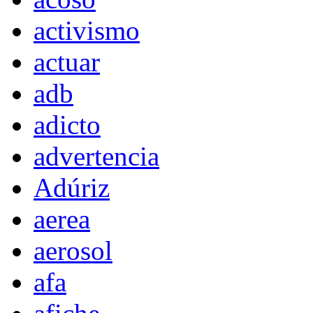
activismo
actuar
adb
adicto
advertencia
Adúriz
aerea
aerosol
afa