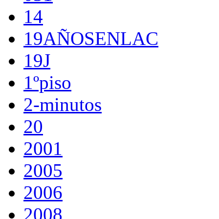
14
19AÑOSENLAC
19J
1ºpiso
2-minutos
20
2001
2005
2006
2008