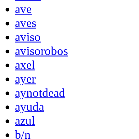
ave
aves
aviso
avisorobos
axel
ayer
aynotdead
ayuda
azul
b/n