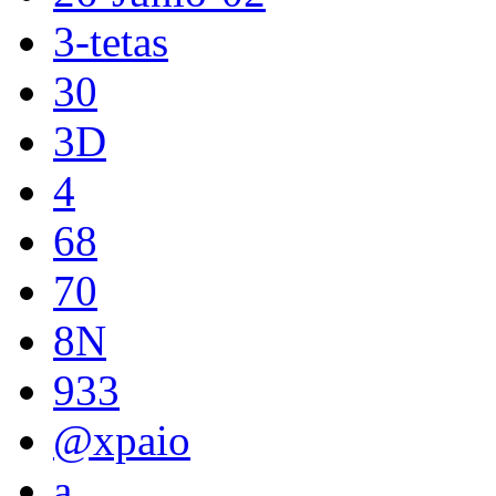
3-tetas
30
3D
4
68
70
8N
933
@xpaio
a