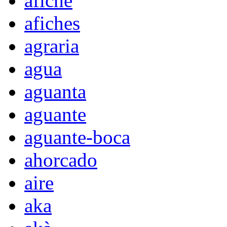
afiche
afiches
agraria
agua
aguanta
aguante
aguante-boca
ahorcado
aire
aka