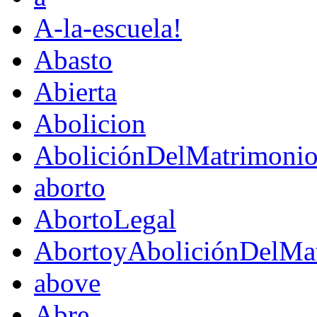
A-la-escuela!
Abasto
Abierta
Abolicion
AboliciónDelMatrimoni
aborto
AbortoLegal
AbortoyAboliciónDelMat
above
Abre