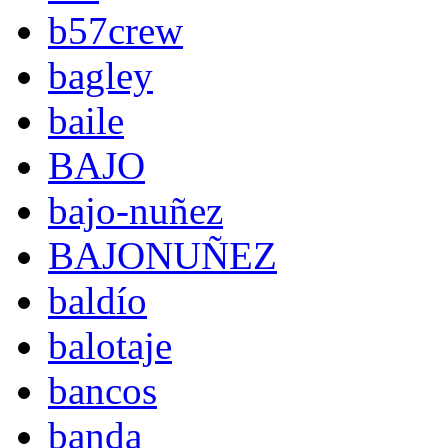
b57crew
bagley
baile
BAJO
bajo-nuñez
BAJONUÑEZ
baldío
balotaje
bancos
banda