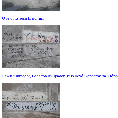
Que otrxs sean lo normal
Lewis usurpador, Benetton usurpador, se lo llevó Gendarmería. Dónd