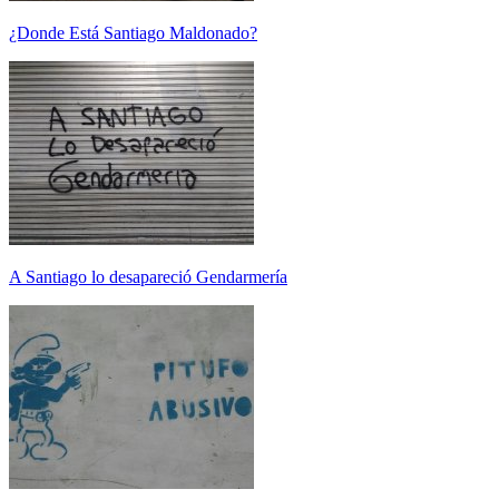
¿Donde Está Santiago Maldonado?
A Santiago lo desapareció Gendarmería