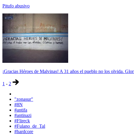
Pitufo abusivo
¡Gracias Héroes de Malvinas! A 31 años el pueblo no los olvida. Glor
1
-
2
"zonasur"
#8N
#antifa
#antinazi
#Flireck
#Fulano_de_Tal
#hardcore