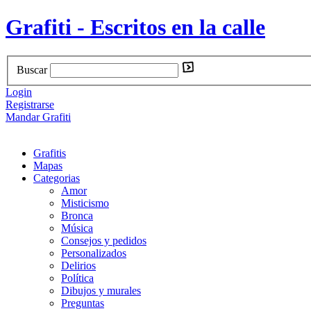
Grafiti - Escritos en la calle
Buscar
Login
Registrarse
Mandar Grafiti
Grafitis
Mapas
Categorias
Amor
Misticismo
Bronca
Música
Consejos y pedidos
Personalizados
Delirios
Política
Dibujos y murales
Preguntas