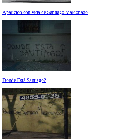
Aparicion con vida de Santiago Maldonado
Donde Está Santiago?