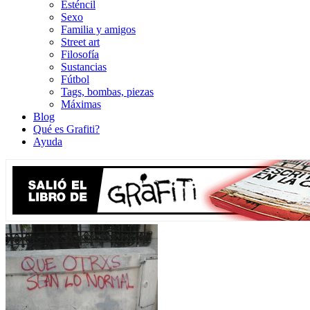
Esténcil
Sexo
Familia y amigos
Street art
Filosofía
Sustancias
Fútbol
Tags, bombas, piezas
Máximas
Blog
Qué es Grafiti?
Ayuda