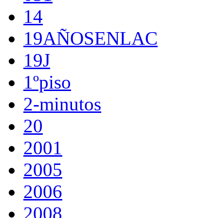
14
19AÑOSENLAC
19J
1ºpiso
2-minutos
20
2001
2005
2006
2008