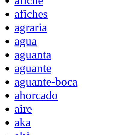
afiche
afiches
agraria
agua
aguanta
aguante
aguante-boca
ahorcado
aire
aka