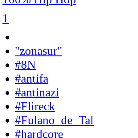
1
"zonasur"
#8N
#antifa
#antinazi
#Flireck
#Fulano_de_Tal
#hardcore