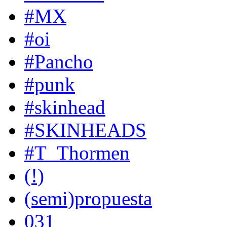
#MX
#oi
#Pancho
#punk
#skinhead
#SKINHEADS
#T_Thormen
(!)
(semi)propuesta
031