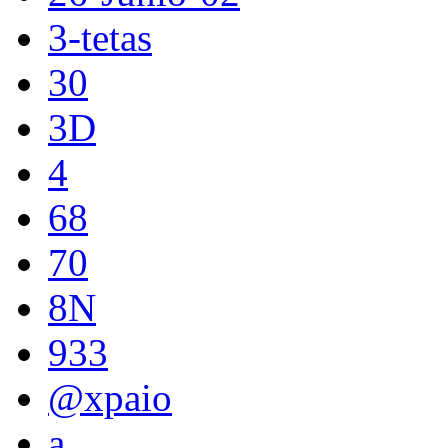
3-tetas
30
3D
4
68
70
8N
933
@xpaio
a