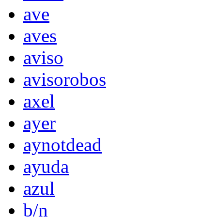
ave
aves
aviso
avisorobos
axel
ayer
aynotdead
ayuda
azul
b/n