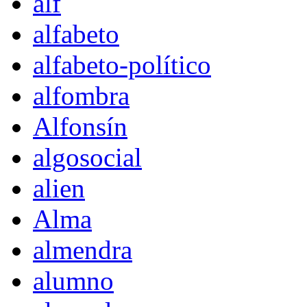
alf
alfabeto
alfabeto-político
alfombra
Alfonsín
algosocial
alien
Alma
almendra
alumno