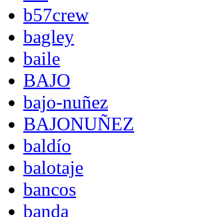
b57crew
bagley
baile
BAJO
bajo-nuñez
BAJONUÑEZ
baldío
balotaje
bancos
banda