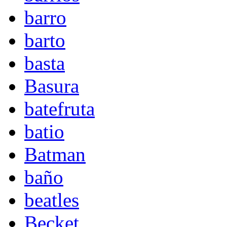
barro
barto
basta
Basura
batefruta
batio
Batman
baño
beatles
Becket