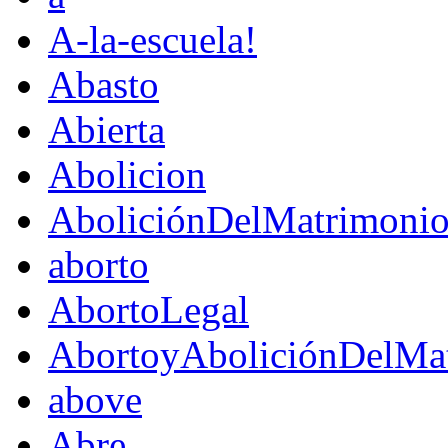
A-la-escuela!
Abasto
Abierta
Abolicion
AboliciónDelMatrimoni
aborto
AbortoLegal
AbortoyAboliciónDelMat
above
Abre