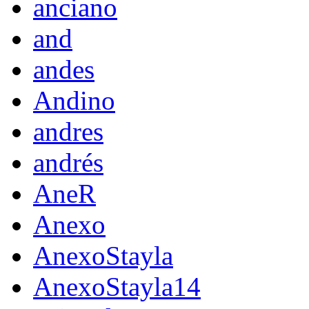
anciano
and
andes
Andino
andres
andrés
AneR
Anexo
AnexoStayla
AnexoStayla14