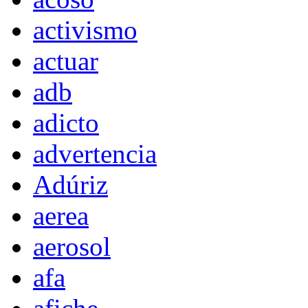
activismo
actuar
adb
adicto
advertencia
Adúriz
aerea
aerosol
afa