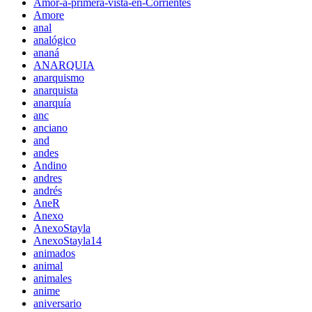
Amor-a-primera-vista-en-Corrientes
Amore
anal
analógico
ananá
ANARQUIA
anarquismo
anarquista
anarquía
anc
anciano
and
andes
Andino
andres
andrés
AneR
Anexo
AnexoStayla
AnexoStayla14
animados
animal
animales
anime
aniversario