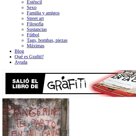
Esténcil
Sexo
Familia y amigos
Street art
Filosofía
Sustancias
Fútbol
Tags, bombas, piezas
Máximas
Blog
Qué es Grafiti?
Ayuda