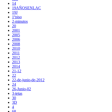
14
19AÑOSENLAC
19J
1ºpiso
2-minutos
20
2001
2005
2006
2008
2010
2011
2012
2013
2014
21-12
22
22-de-junio-de-2012
24
26-Junio-02
3-tetas
30
3D
4
68