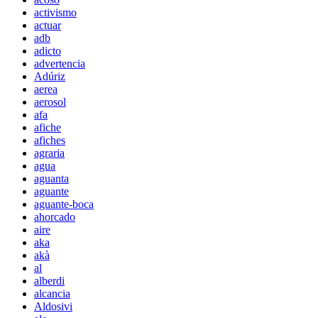
activismo
actuar
adb
adicto
advertencia
Adúriz
aerea
aerosol
afa
afiche
afiches
agraria
agua
aguanta
aguante
aguante-boca
ahorcado
aire
aka
akà
al
alberdi
alcancia
Aldosivi