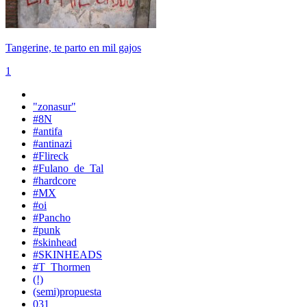
Tangerine, te parto en mil gajos
1
"zonasur"
#8N
#antifa
#antinazi
#Flireck
#Fulano_de_Tal
#hardcore
#MX
#oi
#Pancho
#punk
#skinhead
#SKINHEADS
#T_Thormen
(!)
(semi)propuesta
031