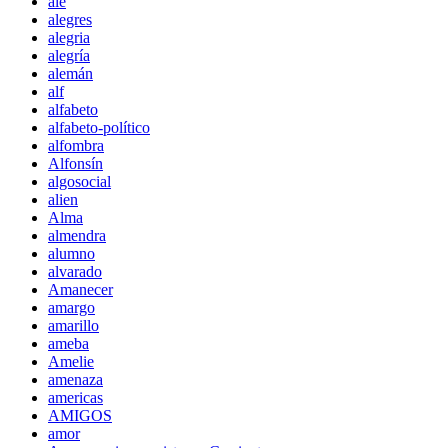
ale
alegres
alegria
alegría
alemán
alf
alfabeto
alfabeto-político
alfombra
Alfonsín
algosocial
alien
Alma
almendra
alumno
alvarado
Amanecer
amargo
amarillo
ameba
Amelie
amenaza
americas
AMIGOS
amor