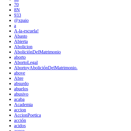
70
8N
933
@xpaio
a
A-la-escuela!
Abasto
Abierta
Abolicion
AboliciónDelMatrimonio
aborto
AbortoLegal
AbortoyAboliciónDelMatrimonio.
above
Abre
absurdo
abuelos
abusivo
acaba
Academia
accion
AccionPoetica
acción
acidos
acoso