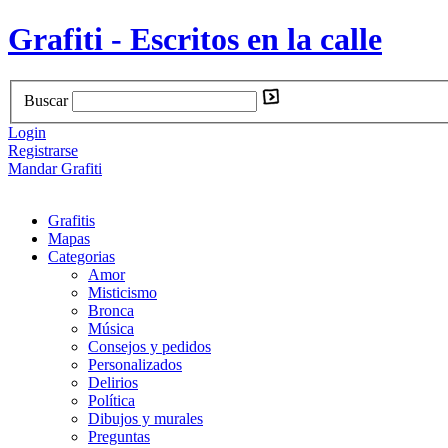
Grafiti - Escritos en la calle
Buscar
Login
Registrarse
Mandar Grafiti
Grafitis
Mapas
Categorias
Amor
Misticismo
Bronca
Música
Consejos y pedidos
Personalizados
Delirios
Política
Dibujos y murales
Preguntas