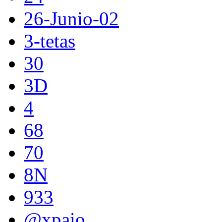
26-Junio-02
3-tetas
30
3D
4
68
70
8N
933
@xpaio