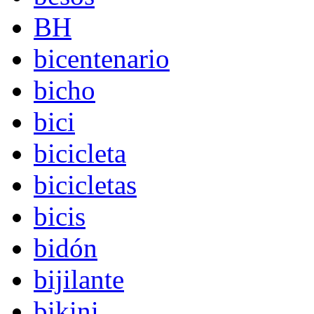
BH
bicentenario
bicho
bici
bicicleta
bicicletas
bicis
bidón
bijilante
bikini