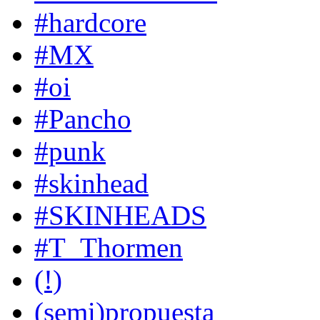
#hardcore
#MX
#oi
#Pancho
#punk
#skinhead
#SKINHEADS
#T_Thormen
(!)
(semi)propuesta