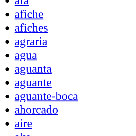
afa
afiche
afiches
agraria
agua
aguanta
aguante
aguante-boca
ahorcado
aire