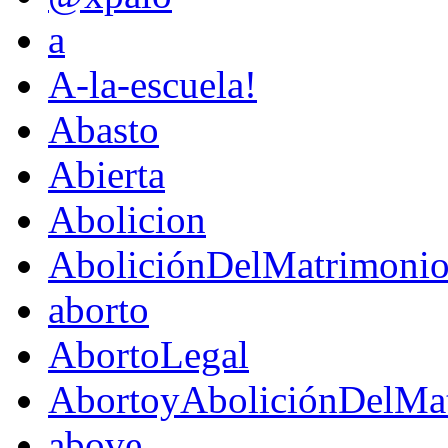
a
A-la-escuela!
Abasto
Abierta
Abolicion
AboliciónDelMatrimoni
aborto
AbortoLegal
AbortoyAboliciónDelMat
above