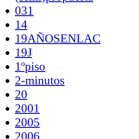
031
14
19AÑOSENLAC
19J
1ºpiso
2-minutos
20
2001
2005
2006