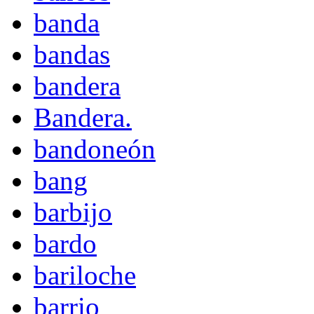
banda
bandas
bandera
Bandera.
bandoneón
bang
barbijo
bardo
bariloche
barrio