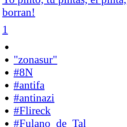
borran!
1
"zonasur"
#8N
#antifa
#antinazi
#Flireck
#Fulano_de_Tal