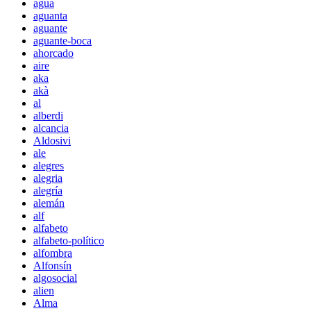
agua
aguanta
aguante
aguante-boca
ahorcado
aire
aka
akà
al
alberdi
alcancia
Aldosivi
ale
alegres
alegria
alegría
alemán
alf
alfabeto
alfabeto-político
alfombra
Alfonsín
algosocial
alien
Alma