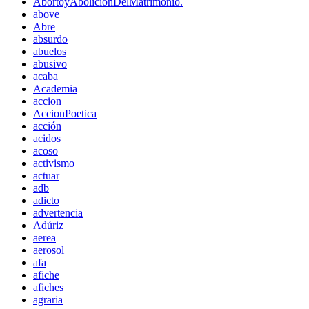
AbortoyAboliciónDelMatrimonio.
above
Abre
absurdo
abuelos
abusivo
acaba
Academia
accion
AccionPoetica
acción
acidos
acoso
activismo
actuar
adb
adicto
advertencia
Adúriz
aerea
aerosol
afa
afiche
afiches
agraria