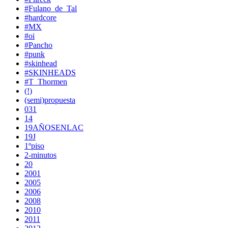
#Fulano_de_Tal
#hardcore
#MX
#oi
#Pancho
#punk
#skinhead
#SKINHEADS
#T_Thormen
(!)
(semi)propuesta
031
14
19AÑOSENLAC
19J
1ºpiso
2-minutos
20
2001
2005
2006
2008
2010
2011