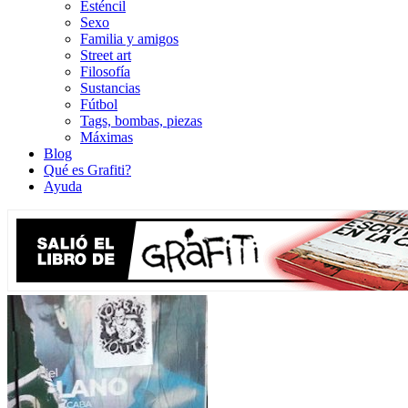
Esténcil
Sexo
Familia y amigos
Street art
Filosofía
Sustancias
Fútbol
Tags, bombas, piezas
Máximas
Blog
Qué es Grafiti?
Ayuda