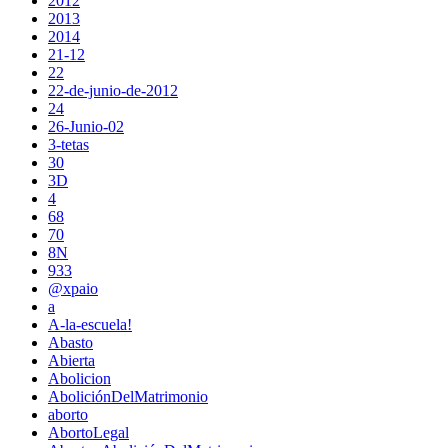
2012
2013
2014
21-12
22
22-de-junio-de-2012
24
26-Junio-02
3-tetas
30
3D
4
68
70
8N
933
@xpaio
a
A-la-escuela!
Abasto
Abierta
Abolicion
AboliciónDelMatrimonio
aborto
AbortoLegal