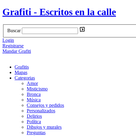
Grafiti - Escritos en la calle
Buscar
Login
Registrarse
Mandar Grafiti
Grafitis
Mapas
Categorias
Amor
Misticismo
Bronca
Música
Consejos y pedidos
Personalizados
Delirios
Política
Dibujos y murales
Preguntas