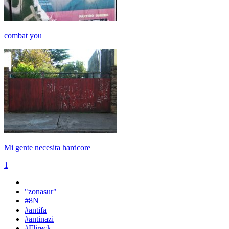
combat you
Mi gente necesita hardcore
1
"zonasur"
#8N
#antifa
#antinazi
#Flireck