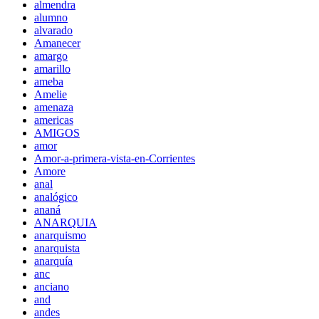
almendra
alumno
alvarado
Amanecer
amargo
amarillo
ameba
Amelie
amenaza
americas
AMIGOS
amor
Amor-a-primera-vista-en-Corrientes
Amore
anal
analógico
ananá
ANARQUIA
anarquismo
anarquista
anarquía
anc
anciano
and
andes