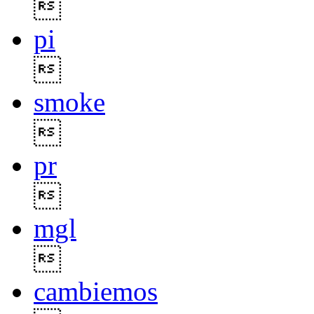

pi

smoke

pr

mgl

cambiemos