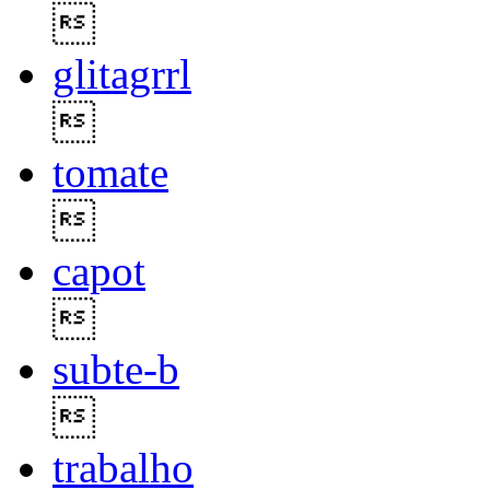

glitagrrl

tomate

capot

subte-b

trabalho