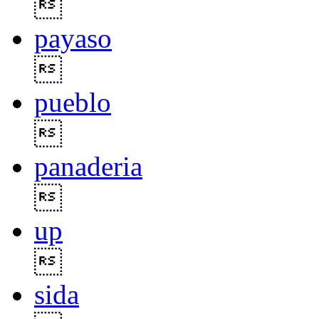

payaso

pueblo

panaderia

up

sida