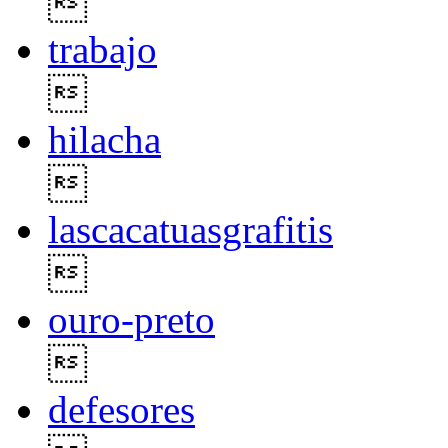

trabajo

hilacha

lascacatuasgrafitis

ouro-preto

defesores