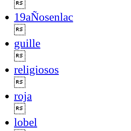

19aÑosenlac

guille

religiosos

roja

lobel