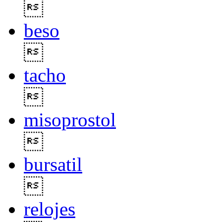

beso

tacho

misoprostol

bursatil

relojes