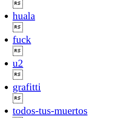

huala

fuck

u2

grafitti

todos-tus-muertos