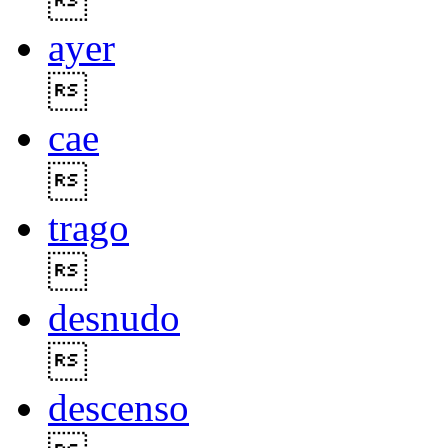

ayer

cae

trago

desnudo

descenso