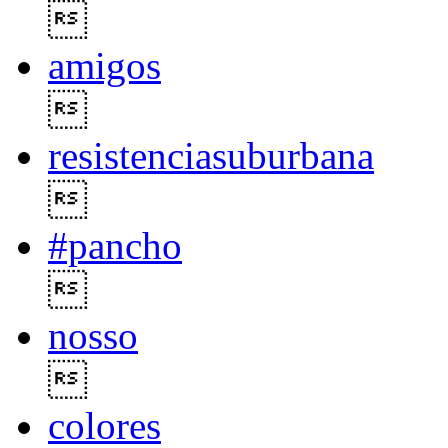

amigos

resistenciasuburbana

#pancho

nosso

colores