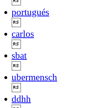

portugués

carlos

sbat

ubermensch

ddhh