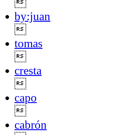

by:juan

tomas

cresta

capo

cabrón