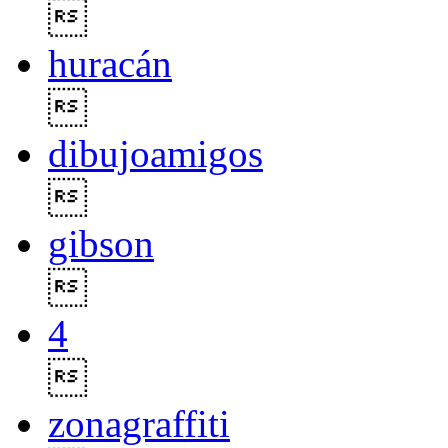

huracán

dibujoamigos

gibson

4

zonagraffiti