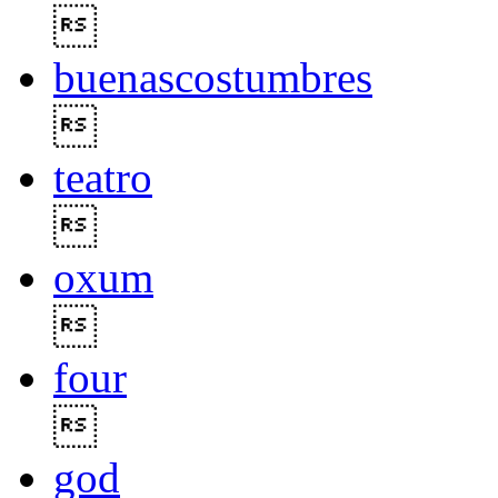

buenascostumbres

teatro

oxum

four

god