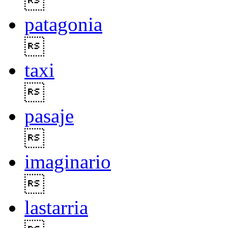

patagonia

taxi

pasaje

imaginario

lastarria