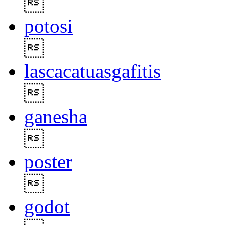

potosi

lascacatuasgafitis

ganesha

poster

godot