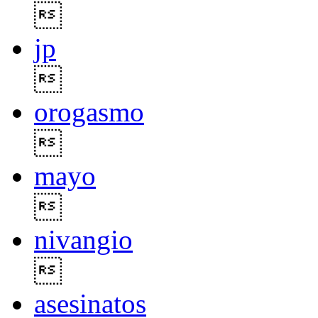

jp

orogasmo

mayo

nivangio

asesinatos