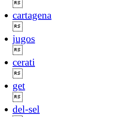

cartagena

jugos

cerati

get

del-sel