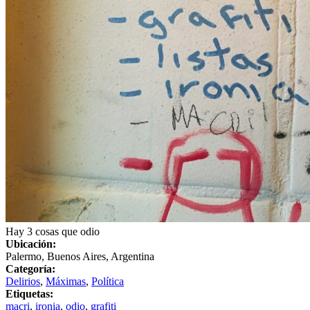
Hay 3 cosas que odio
Ubicación:
Palermo, Buenos Aires, Argentina
Categoría:
Delirios
,
Máximas
,
Política
Etiquetas:
macri
,
ironia
,
odio
,
grafiti