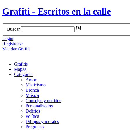
Grafiti - Escritos en la calle
Buscar
Login
Registrarse
Mandar Grafiti
Grafitis
Mapas
Categorias
Amor
Misticismo
Bronca
Música
Consejos y pedidos
Personalizados
Delirios
Política
Dibujos y murales
Preguntas