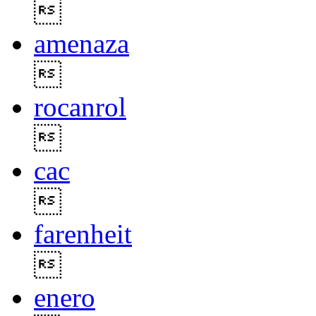

amenaza

rocanrol

cac

farenheit

enero