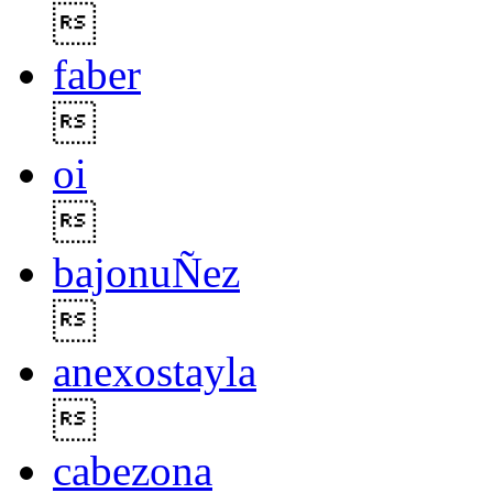

faber

oi

bajonuÑez

anexostayla

cabezona