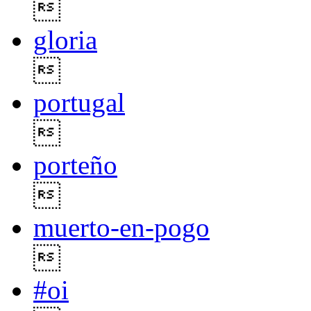

gloria

portugal

porteño

muerto-en-pogo

#oi