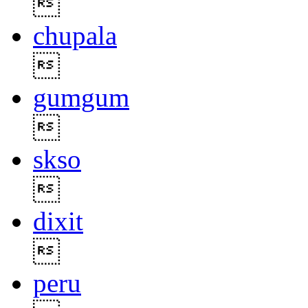

chupala

gumgum

skso

dixit

peru