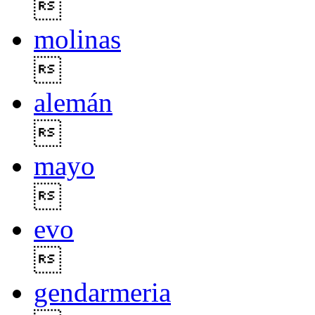

molinas

alemán

mayo

evo

gendarmeria