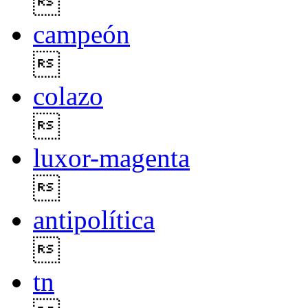

campeón

colazo

luxor-magenta

antipolítica

tn