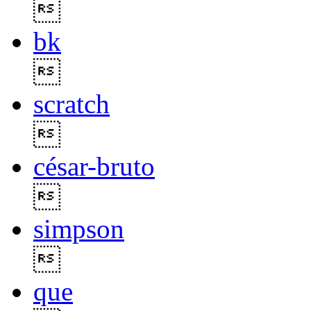

bk

scratch

césar-bruto

simpson

que