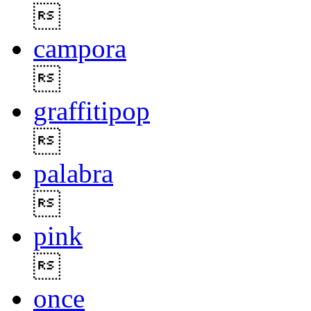

campora

graffitipop

palabra

pink

once