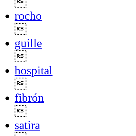

rocho

guille

hospital

fibrón

satira