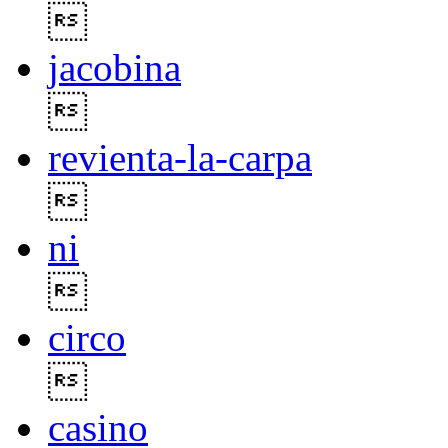

jacobina

revienta-la-carpa

ni

circo

casino