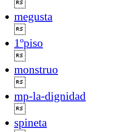

megusta

1ºpiso

monstruo

mp-la-dignidad

spineta