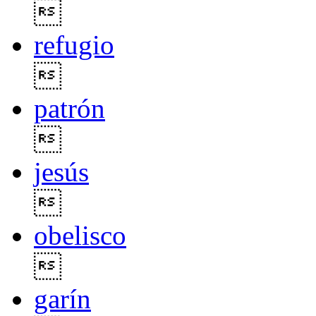

refugio

patrón

jesús

obelisco

garín