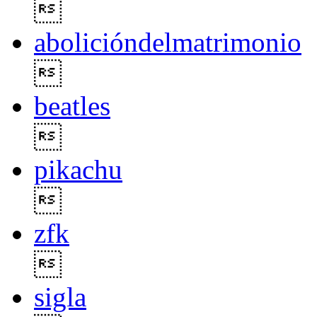

abolicióndelmatrimonio

beatles

pikachu

zfk

sigla