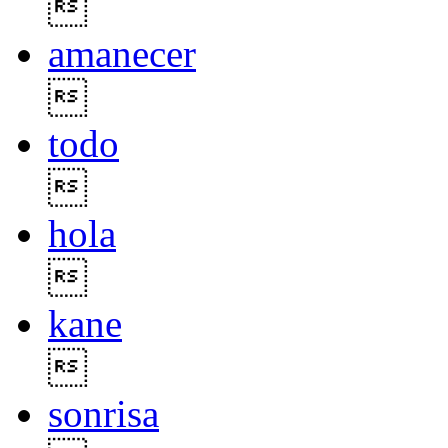

amanecer

todo

hola

kane

sonrisa