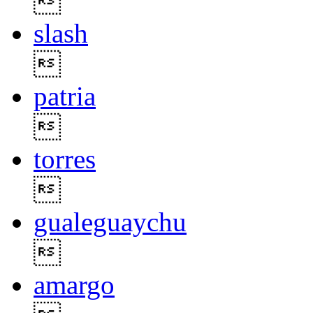

slash

patria

torres

gualeguaychu

amargo