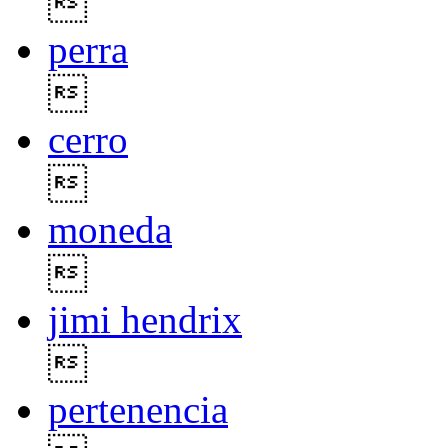

perra

cerro

moneda

jimi hendrix

pertenencia