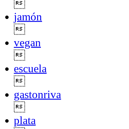

jamón

vegan

escuela

gastonriva

plata