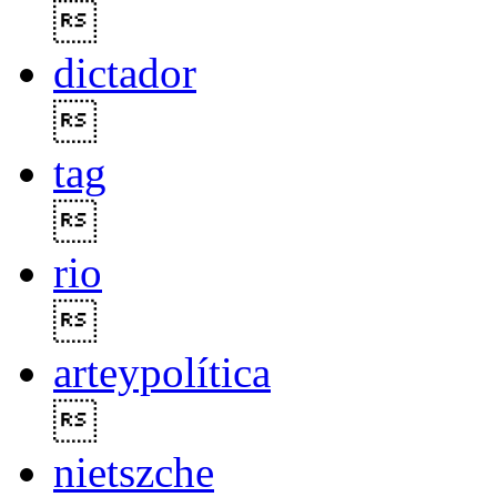

dictador

tag

rio

arteypolítica

nietszche