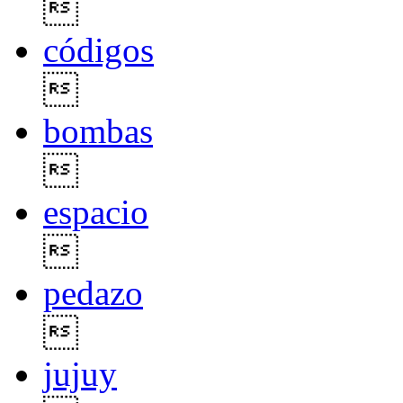

códigos

bombas

espacio

pedazo

jujuy