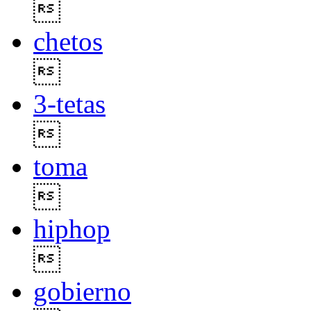

chetos

3-tetas

toma

hiphop

gobierno