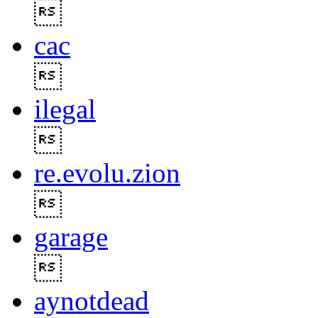

cac

ilegal

re.evolu.zion

garage

aynotdead