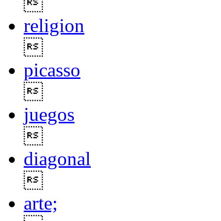

religion

picasso

juegos

diagonal

arte;