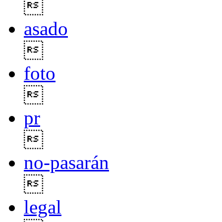

asado

foto

pr

no-pasarán

legal