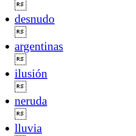

desnudo

argentinas

ilusión

neruda

lluvia