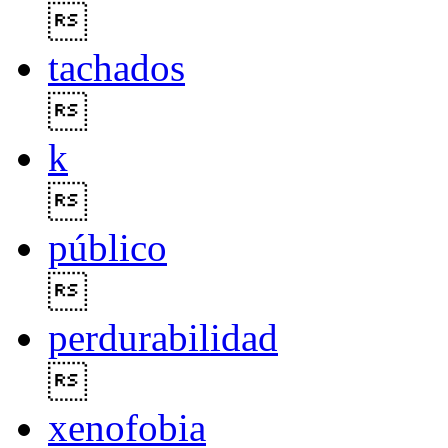

tachados

k

público

perdurabilidad

xenofobia