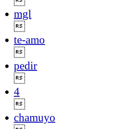

mgl

te-amo

pedir

4

chamuyo