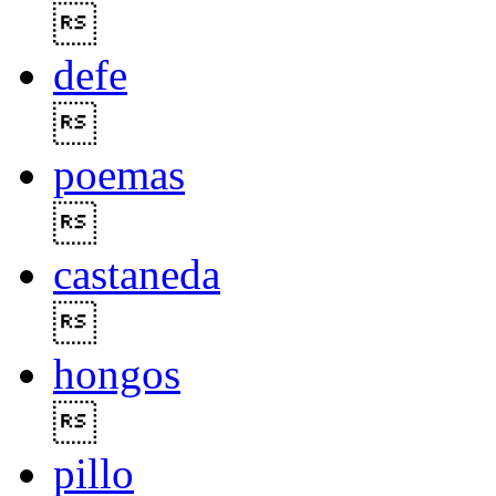

defe

poemas

castaneda

hongos

pillo