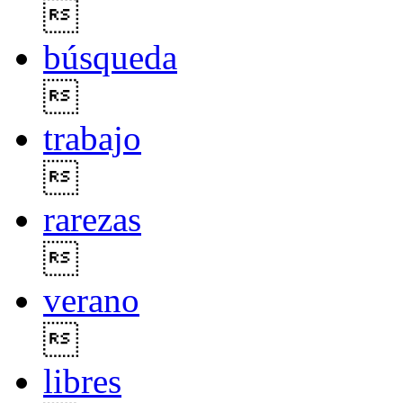

búsqueda

trabajo

rarezas

verano

libres