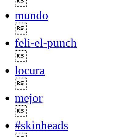

mundo

feli-el-punch

locura

mejor

#skinheads