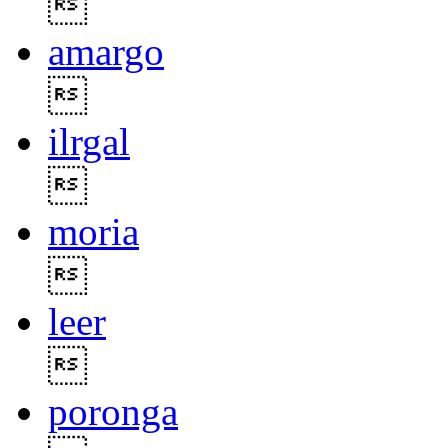

amargo

ilrgal

moria

leer

poronga