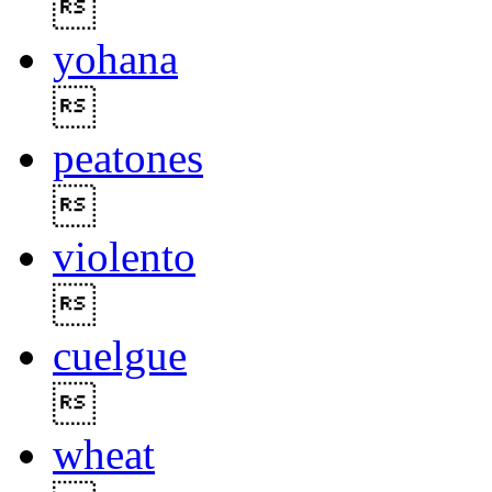

yohana

peatones

violento

cuelgue

wheat