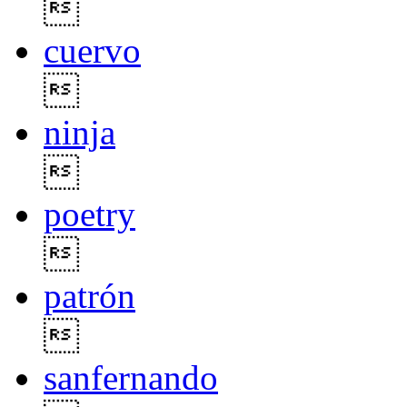

cuervo

ninja

poetry

patrón

sanfernando