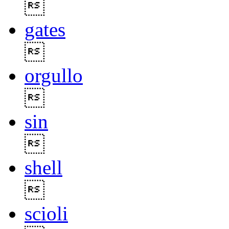

gates

orgullo

sin

shell

scioli