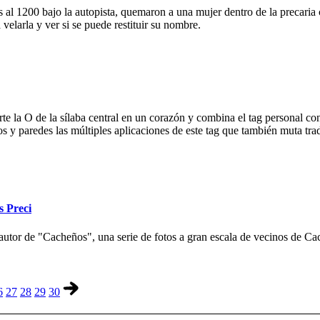
 al 1200 bajo la autopista, quemaron a una mujer dentro de la precaria c
velarla y ver si se puede restituir su nombre.
e la O de la sílaba central en un corazón y combina el tag personal con
ios y paredes las múltiples aplicaciones de este tag que también muta tr
s Preci
autor de "Cacheños", una serie de fotos a gran escala de vecinos de Cac
6
27
28
29
30