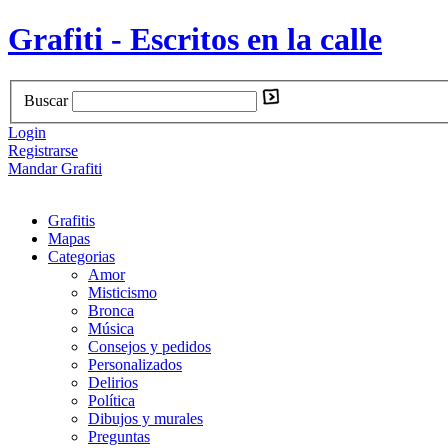
Grafiti - Escritos en la calle
Buscar
Login
Registrarse
Mandar Grafiti
Grafitis
Mapas
Categorias
Amor
Misticismo
Bronca
Música
Consejos y pedidos
Personalizados
Delirios
Política
Dibujos y murales
Preguntas