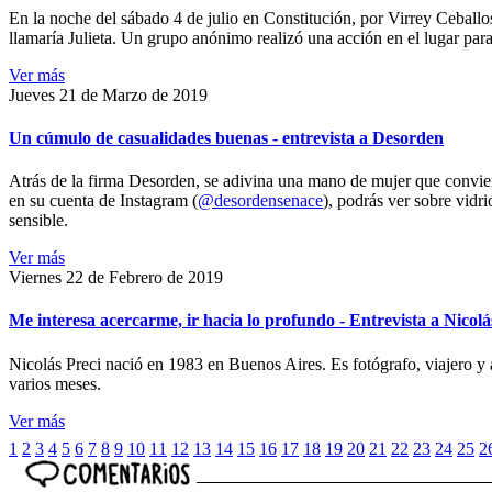
En la noche del sábado 4 de julio en Constitución, por Virrey Ceballos
llamaría Julieta. Un grupo anónimo realizó una acción en el lugar para 
Ver más
Jueves 21 de Marzo de 2019
Un cúmulo de casualidades buenas - entrevista a Desorden
Atrás de la firma Desorden, se adivina una mano de mujer que conviert
en su cuenta de Instagram (
@desordensenace
), podrás ver sobre vidr
sensible.
Ver más
Viernes 22 de Febrero de 2019
Me interesa acercarme, ir hacia lo profundo - Entrevista a Nicolá
Nicolás Preci nació en 1983 en Buenos Aires. Es fotógrafo, viajero y 
varios meses.
Ver más
1
2
3
4
5
6
7
8
9
10
11
12
13
14
15
16
17
18
19
20
21
22
23
24
25
2