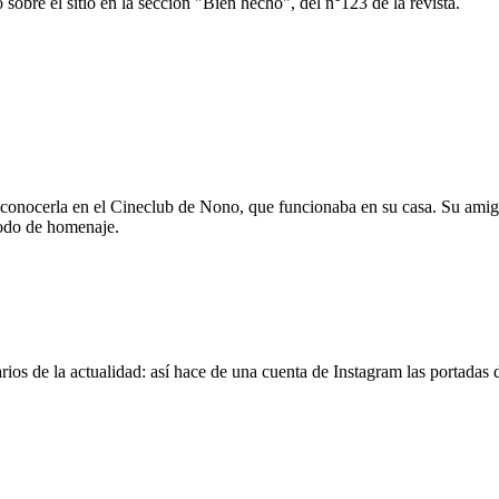
 sobre el sitio en la sección "Bien hecho", del n°123 de la revista.
 conocerla en el Cineclub de Nono, que funcionaba en su casa. Su amig
modo de homenaje.
os de la actualidad: así hace de una cuenta de Instagram las portadas d