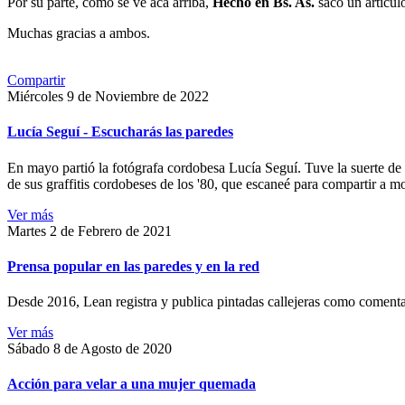
Por su parte, como se ve acá arriba,
Hecho en Bs. As.
sacó un artículo
Muchas gracias a ambos.
Compartir
Miércoles 9 de Noviembre de 2022
Lucía Seguí - Escucharás las paredes
En mayo partió la fotógrafa cordobesa Lucía Seguí. Tuve la suerte de
de sus graffitis cordobeses de los '80, que escaneé para compartir a 
Ver más
Martes 2 de Febrero de 2021
Prensa popular en las paredes y en la red
Desde 2016, Lean registra y publica pintadas callejeras como comentari
Ver más
Sábado 8 de Agosto de 2020
Acción para velar a una mujer quemada