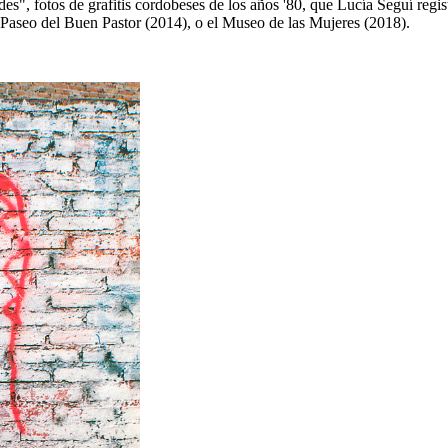
des", fotos de grafitis cordobeses de los años '80, que Lucía Seguí reg
Paseo del Buen Pastor (2014), o el Museo de las Mujeres (2018).