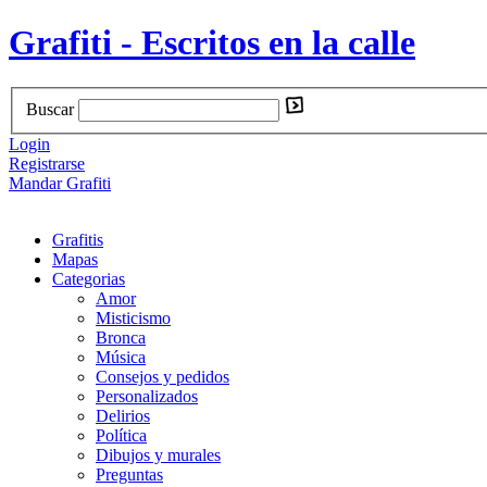
Grafiti - Escritos en la calle
Buscar
Login
Registrarse
Mandar Grafiti
Grafitis
Mapas
Categorias
Amor
Misticismo
Bronca
Música
Consejos y pedidos
Personalizados
Delirios
Política
Dibujos y murales
Preguntas