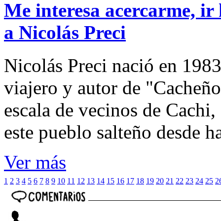
Me interesa acercarme, ir 
a Nicolás Preci
Nicolás Preci nació en 1983
viajero y autor de "Cacheños
escala de vecinos de Cachi, 
este pueblo salteño desde h
Ver más
1
2
3
4
5
6
7
8
9
10
11
12
13
14
15
16
17
18
19
20
21
22
23
24
25
2