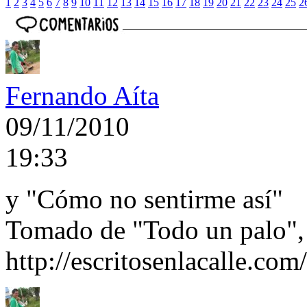
1
2
3
4
5
6
7
8
9
10
11
12
13
14
15
16
17
18
19
20
21
22
23
24
25
2
Fernando Aíta
09/11/2010
19:33
y "Cómo no sentirme así"
Tomado de "Todo un palo", d
http://escritosenlacalle.com