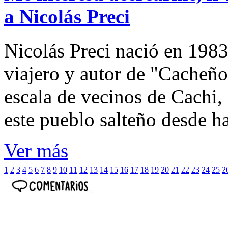
a Nicolás Preci
Nicolás Preci nació en 1983
viajero y autor de "Cacheños
escala de vecinos de Cachi, 
este pueblo salteño desde h
Ver más
1
2
3
4
5
6
7
8
9
10
11
12
13
14
15
16
17
18
19
20
21
22
23
24
25
2