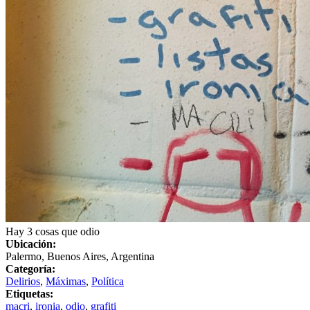
Hay 3 cosas que odio
Ubicación:
Palermo, Buenos Aires, Argentina
Categoría:
Delirios
,
Máximas
,
Política
Etiquetas:
macri
,
ironia
,
odio
,
grafiti