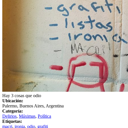
Hay 3 cosas que odio
Ubicación:
Palermo, Buenos Aires, Argentina
Categoría:
Delirios
,
Máximas
,
Política
Etiquetas:
macri
,
ironia
,
odio
,
grafiti