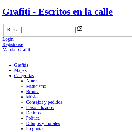
Grafiti - Escritos en la calle
Buscar
Login
Registrarse
Mandar Grafiti
Grafitis
Mapas
Categorias
Amor
Misticismo
Bronca
Música
Consejos y pedidos
Personalizados
Delirios
Política
Dibujos y murales
Preguntas