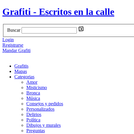
Grafiti - Escritos en la calle
Buscar
Login
Registrarse
Mandar Grafiti
Grafitis
Mapas
Categorias
Amor
Misticismo
Bronca
Música
Consejos y pedidos
Personalizados
Delirios
Política
Dibujos y murales
Preguntas