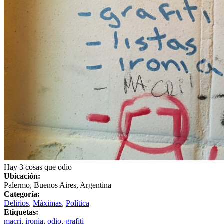
Hay 3 cosas que odio
Ubicación:
Palermo, Buenos Aires, Argentina
Categoría:
Delirios
,
Máximas
,
Política
Etiquetas:
macri
,
ironia
,
odio
,
grafiti