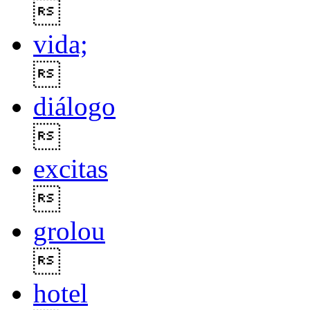

vida;

diálogo

excitas

grolou

hotel