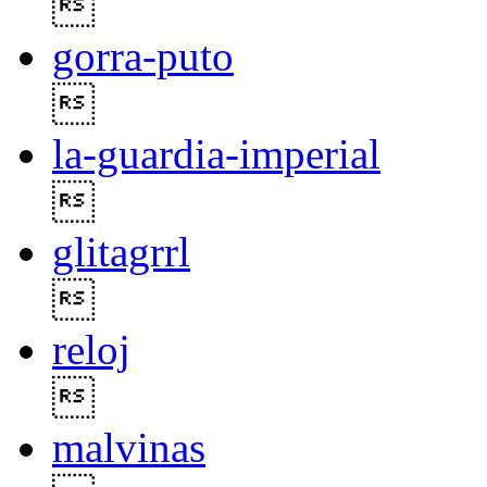

gorra-puto

la-guardia-imperial

glitagrrl

reloj

malvinas