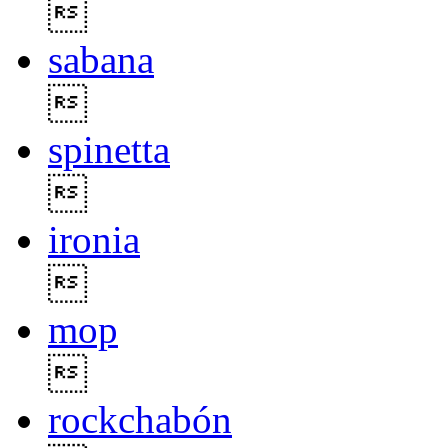

sabana

spinetta

ironia

mop

rockchabón