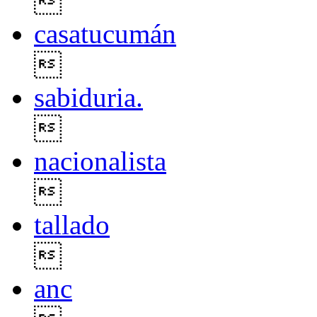

casatucumán

sabiduria.

nacionalista

tallado

anc