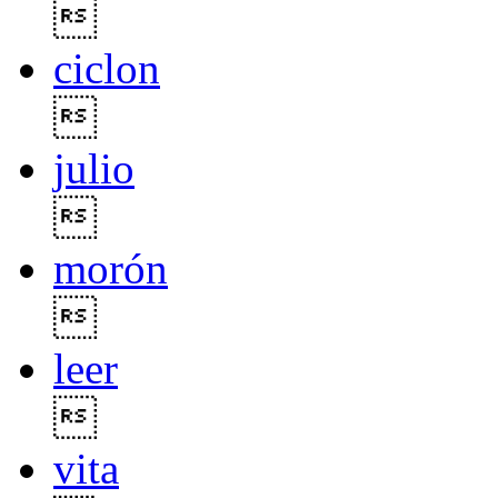

ciclon

julio

morón

leer

vita