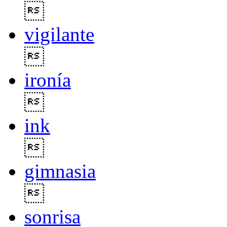

vigilante

ironía

ink

gimnasia

sonrisa