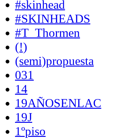
#skinhead
#SKINHEADS
#T_Thormen
(!)
(semi)propuesta
031
14
19AÑOSENLAC
19J
1ºpiso