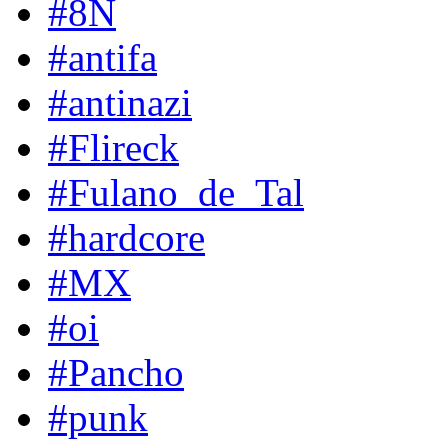
#8N
#antifa
#antinazi
#Flireck
#Fulano_de_Tal
#hardcore
#MX
#oi
#Pancho
#punk