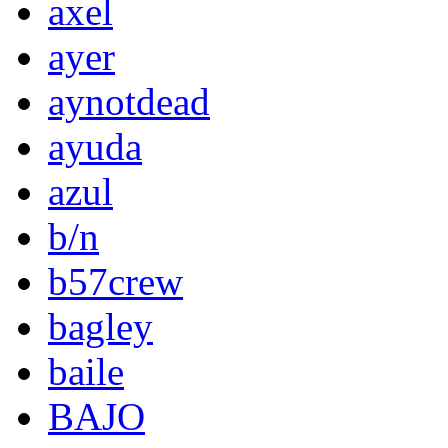
axel
ayer
aynotdead
ayuda
azul
b/n
b57crew
bagley
baile
BAJO