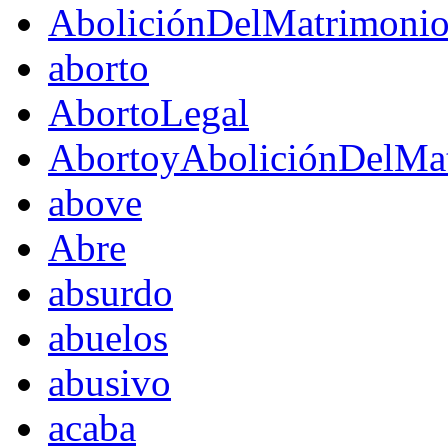
AboliciónDelMatrimoni
aborto
AbortoLegal
AbortoyAboliciónDelMat
above
Abre
absurdo
abuelos
abusivo
acaba