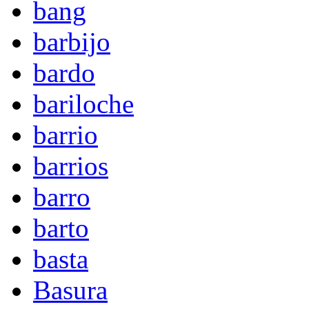
bang
barbijo
bardo
bariloche
barrio
barrios
barro
barto
basta
Basura