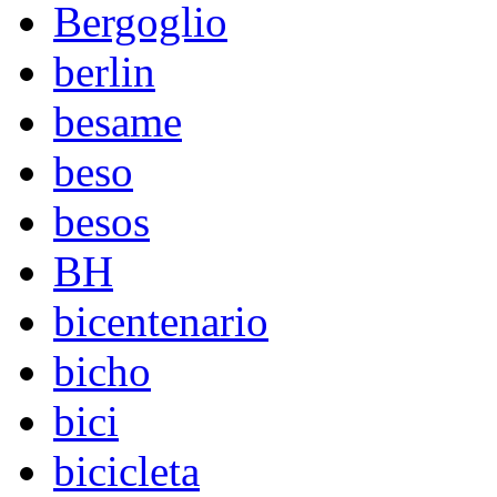
Bergoglio
berlin
besame
beso
besos
BH
bicentenario
bicho
bici
bicicleta