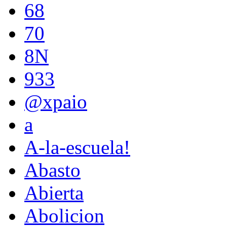
68
70
8N
933
@xpaio
a
A-la-escuela!
Abasto
Abierta
Abolicion