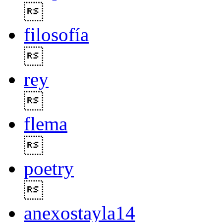

filosofía

rey

flema

poetry

anexostayla14