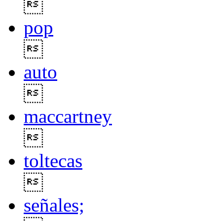

pop

auto

maccartney

toltecas

señales;