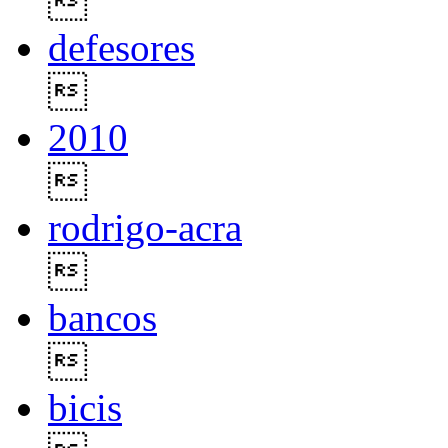

defesores

2010

rodrigo-acra

bancos

bicis