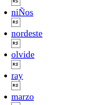

niÑos

nordeste

olvide

ray

marzo