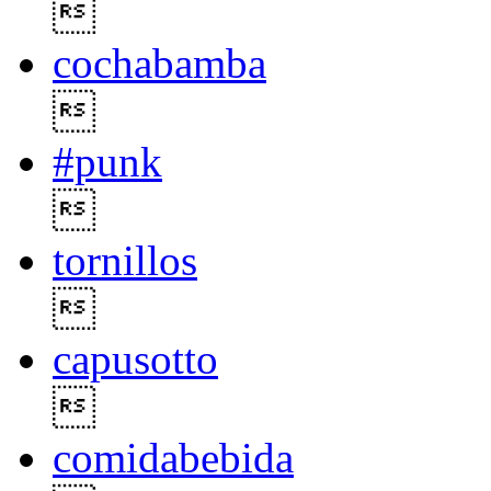

cochabamba

#punk

tornillos

capusotto

comidabebida