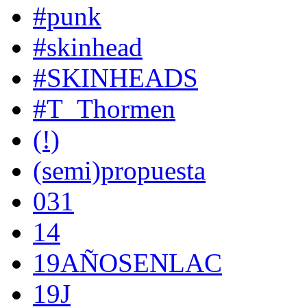
#punk
#skinhead
#SKINHEADS
#T_Thormen
(!)
(semi)propuesta
031
14
19AÑOSENLAC
19J