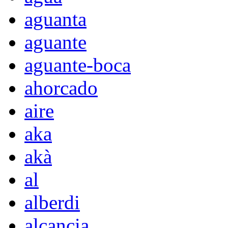
aguanta
aguante
aguante-boca
ahorcado
aire
aka
akà
al
alberdi
alcancia