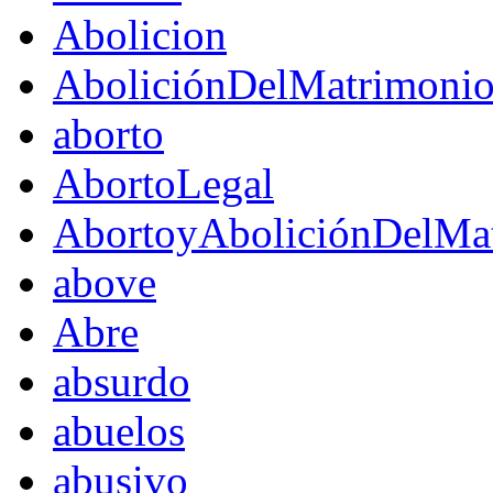
Abolicion
AboliciónDelMatrimoni
aborto
AbortoLegal
AbortoyAboliciónDelMat
above
Abre
absurdo
abuelos
abusivo