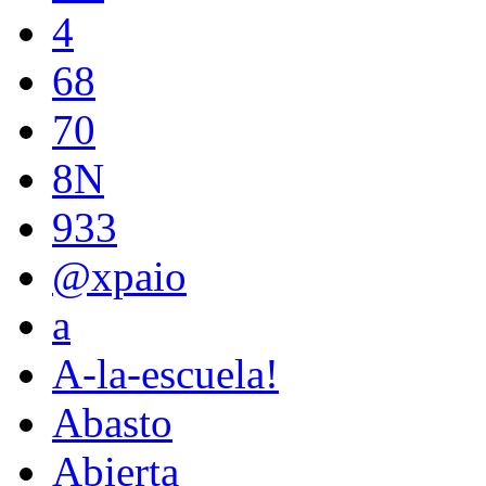
4
68
70
8N
933
@xpaio
a
A-la-escuela!
Abasto
Abierta