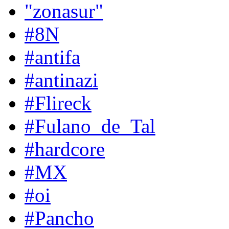
"zonasur"
#8N
#antifa
#antinazi
#Flireck
#Fulano_de_Tal
#hardcore
#MX
#oi
#Pancho