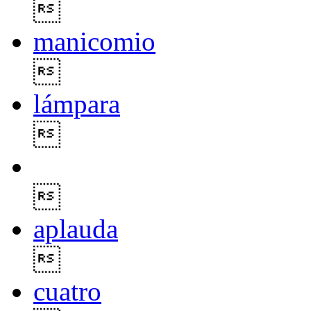

manicomio

lámpara


aplauda

cuatro