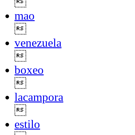

mao

venezuela

boxeo

lacampora

estilo