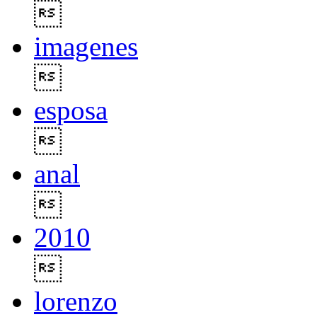

imagenes

esposa

anal

2010

lorenzo