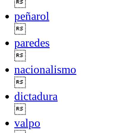

peñarol

paredes

nacionalismo

dictadura

valpo