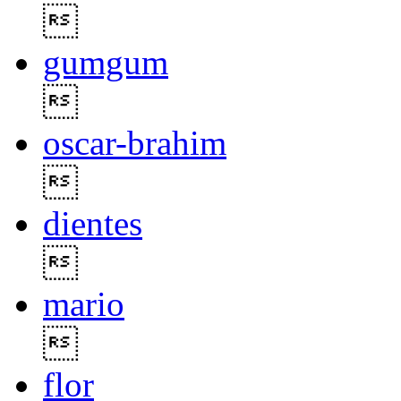

gumgum

oscar-brahim

dientes

mario

flor