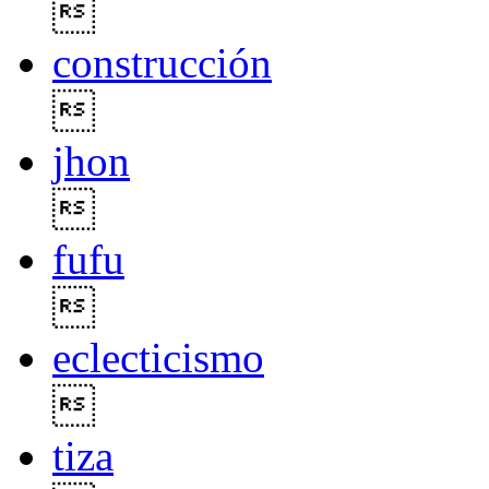

construcción

jhon

fufu

eclecticismo

tiza