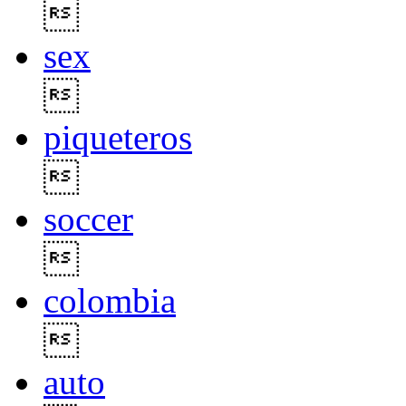

sex

piqueteros

soccer

colombia

auto