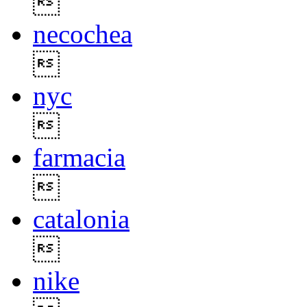

necochea

nyc

farmacia

catalonia

nike