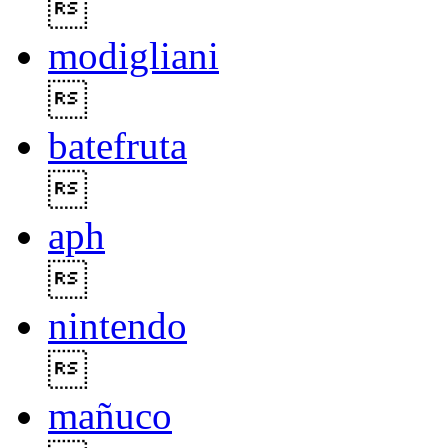

modigliani

batefruta

aph

nintendo

mañuco