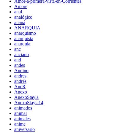
Amor-a-primera-vista-en-Corrientes
Amore
anal
analógico
ananá
ANARQUIA
anarquismo
anarquista
anarquía
anc
anciano
and
andes
Andino
andres
andrés
AneR
Anexo
AnexoStayla
AnexoStayla14
animados
animal
animales
anime
aniversario