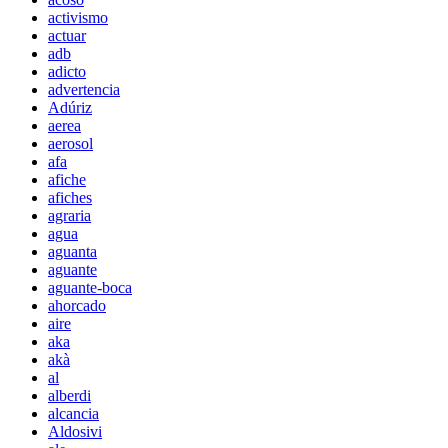
activismo
actuar
adb
adicto
advertencia
Adúriz
aerea
aerosol
afa
afiche
afiches
agraria
agua
aguanta
aguante
aguante-boca
ahorcado
aire
aka
akà
al
alberdi
alcancia
Aldosivi