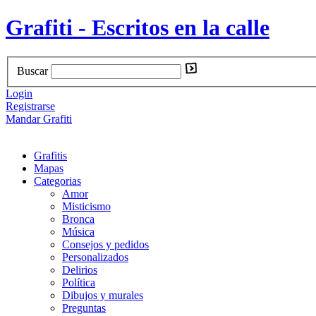
Grafiti - Escritos en la calle
Buscar
Login
Registrarse
Mandar Grafiti
Grafitis
Mapas
Categorias
Amor
Misticismo
Bronca
Música
Consejos y pedidos
Personalizados
Delirios
Política
Dibujos y murales
Preguntas