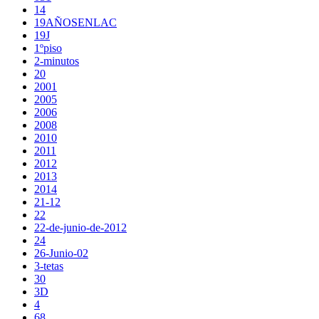
14
19AÑOSENLAC
19J
1ºpiso
2-minutos
20
2001
2005
2006
2008
2010
2011
2012
2013
2014
21-12
22
22-de-junio-de-2012
24
26-Junio-02
3-tetas
30
3D
4
68