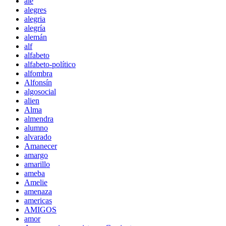
ale
alegres
alegria
alegría
alemán
alf
alfabeto
alfabeto-político
alfombra
Alfonsín
algosocial
alien
Alma
almendra
alumno
alvarado
Amanecer
amargo
amarillo
ameba
Amelie
amenaza
americas
AMIGOS
amor