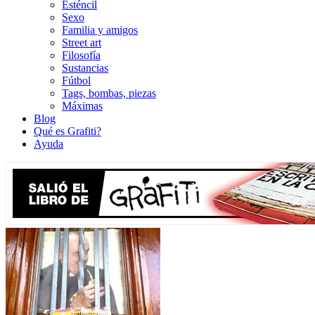
Esténcil
Sexo
Familia y amigos
Street art
Filosofía
Sustancias
Fútbol
Tags, bombas, piezas
Máximas
Blog
Qué es Grafiti?
Ayuda