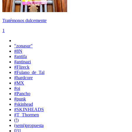
Tratémonos dulcemente
1
"zonasur"
#8N
#antifa
#antinazi
#Flireck
#Fulano_de_Tal
#hardcore
#MX
#oi
#Pancho
#punk
#skinhead
#SKINHEADS
#T_Thormen
(!)
(semi)propuesta
031