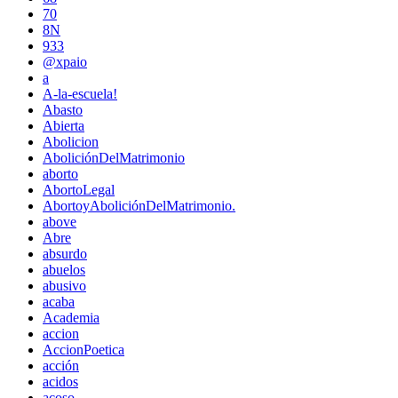
70
8N
933
@xpaio
a
A-la-escuela!
Abasto
Abierta
Abolicion
AboliciónDelMatrimonio
aborto
AbortoLegal
AbortoyAboliciónDelMatrimonio.
above
Abre
absurdo
abuelos
abusivo
acaba
Academia
accion
AccionPoetica
acción
acidos
acoso