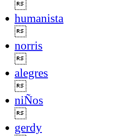

humanista

norris

alegres

niÑos

gerdy