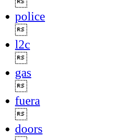

police

l2c

gas

fuera

doors