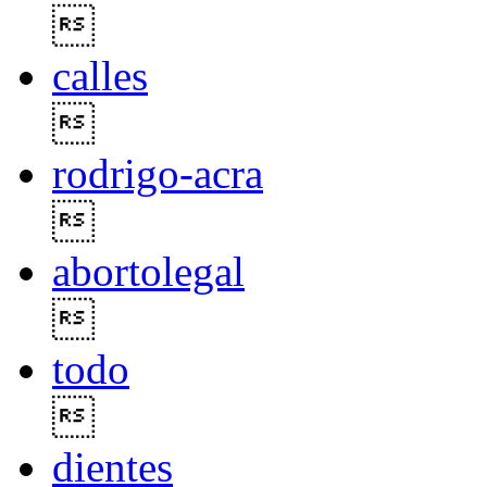

calles

rodrigo-acra

abortolegal

todo

dientes