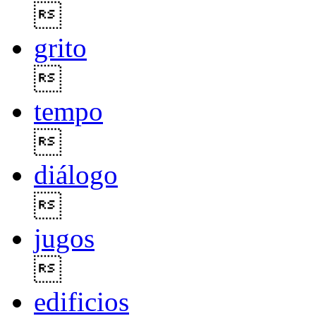

grito

tempo

diálogo

jugos

edificios