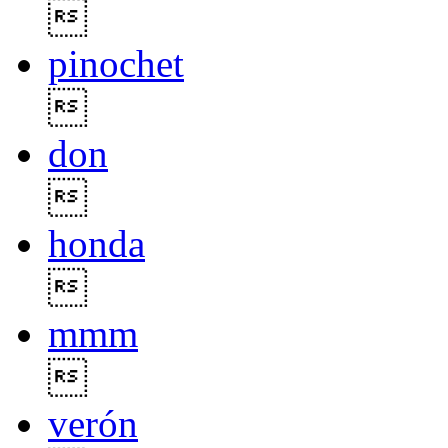

pinochet

don

honda

mmm

verón