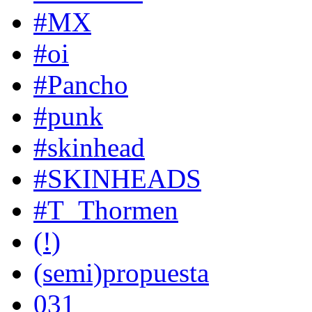
#MX
#oi
#Pancho
#punk
#skinhead
#SKINHEADS
#T_Thormen
(!)
(semi)propuesta
031