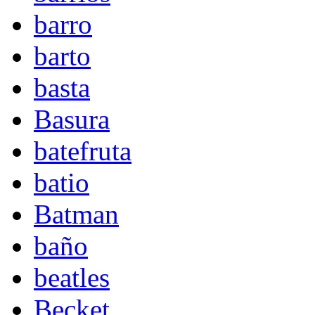
barro
barto
basta
Basura
batefruta
batio
Batman
baño
beatles
Becket