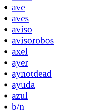
ave
aves
aviso
avisorobos
axel
ayer
aynotdead
ayuda
azul
b/n