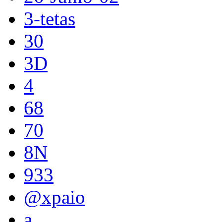
3-tetas
30
3D
4
68
70
8N
933
@xpaio
a