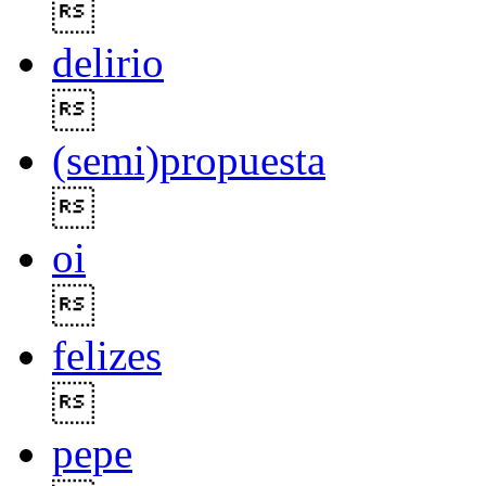

delirio

(semi)propuesta

oi

felizes

pepe