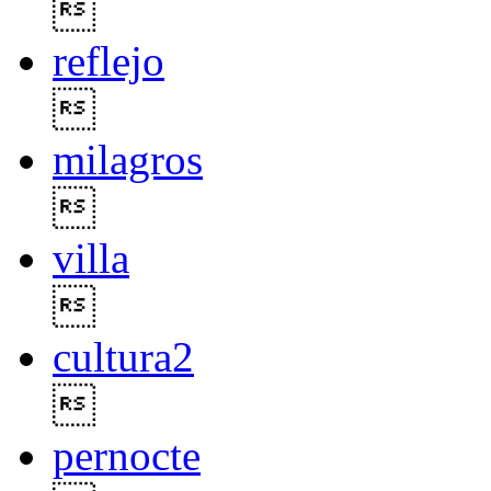

reflejo

milagros

villa

cultura2

pernocte