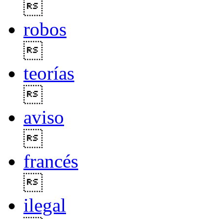

robos

teorías

aviso

francés

ilegal