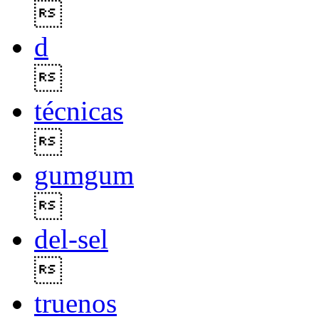

d

técnicas

gumgum

del-sel

truenos