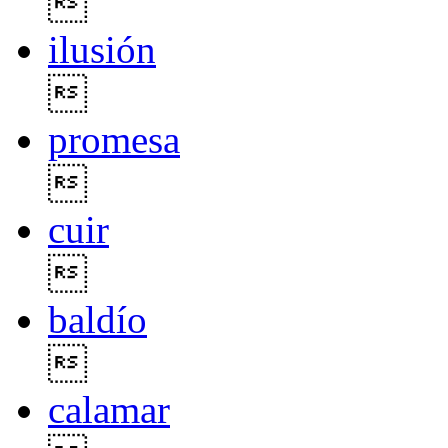

ilusión

promesa

cuir

baldío

calamar