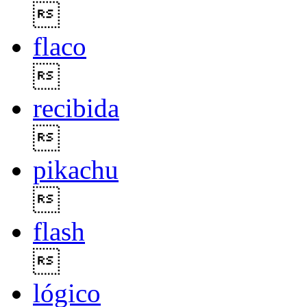

flaco

recibida

pikachu

flash

lógico