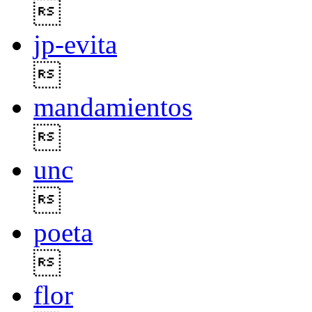

jp-evita

mandamientos

unc

poeta

flor