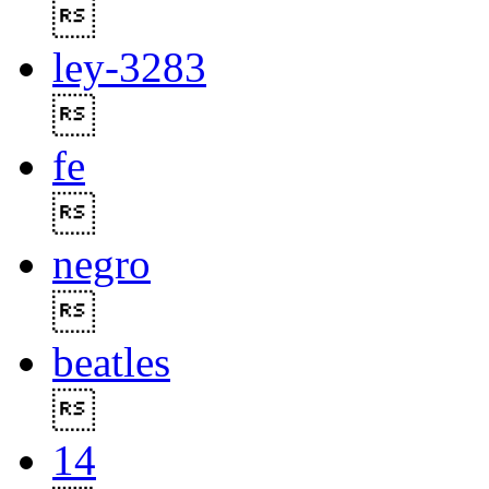

ley-3283

fe

negro

beatles

14