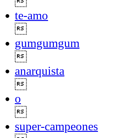

te-amo

gumgumgum

anarquista

o

super-campeones