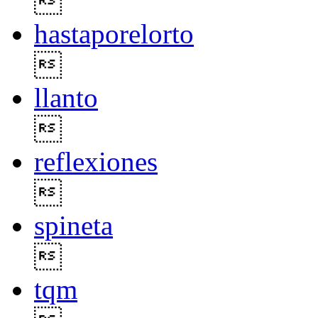

hastaporelorto

llanto

reflexiones

spineta

tqm