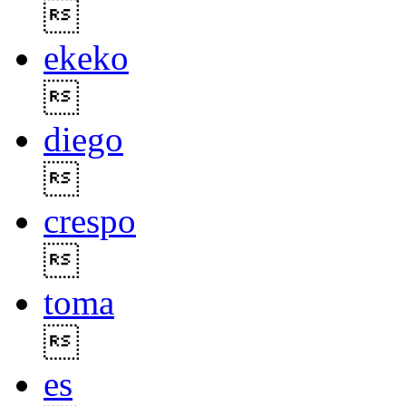

ekeko

diego

crespo

toma

es