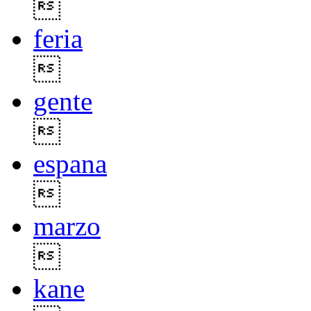

feria

gente

espana

marzo

kane