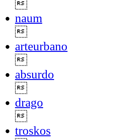

naum

arteurbano

absurdo

drago

troskos