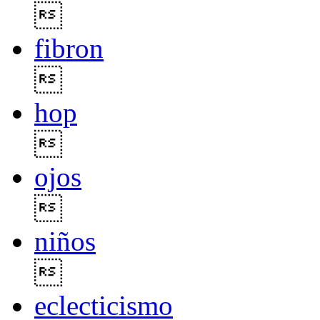

fibron

hop

ojos

niños

eclecticismo