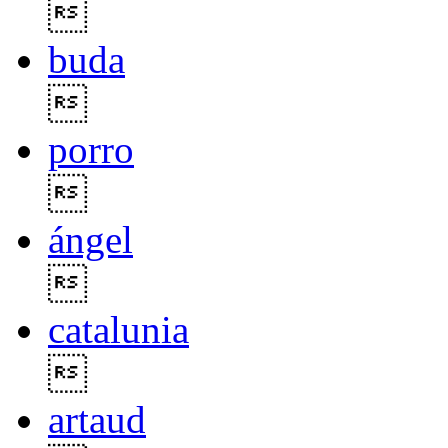

buda

porro

ángel

catalunia

artaud