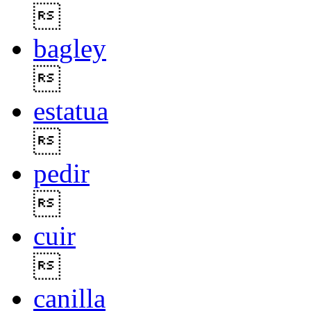

bagley

estatua

pedir

cuir

canilla