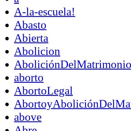
A-la-escuela!
Abasto
Abierta
Abolicion
AboliciónDelMatrimoni
aborto
AbortoLegal
AbortoyAboliciónDelMat
above
Abre