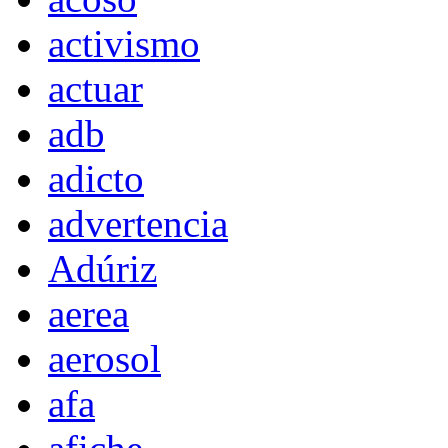
activismo
actuar
adb
adicto
advertencia
Adúriz
aerea
aerosol
afa