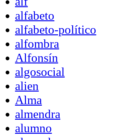
alf
alfabeto
alfabeto-político
alfombra
Alfonsín
algosocial
alien
Alma
almendra
alumno