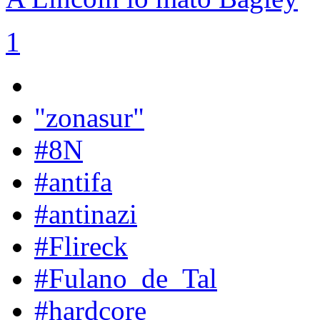
1
"zonasur"
#8N
#antifa
#antinazi
#Flireck
#Fulano_de_Tal
#hardcore