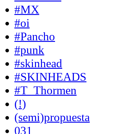
#MX
#oi
#Pancho
#punk
#skinhead
#SKINHEADS
#T_Thormen
(!)
(semi)propuesta
031