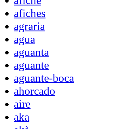
afiche
afiches
agraria
agua
aguanta
aguante
aguante-boca
ahorcado
aire
aka