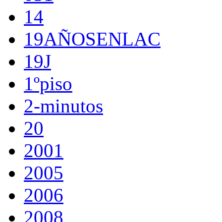
14
19AÑOSENLAC
19J
1ºpiso
2-minutos
20
2001
2005
2006
2008