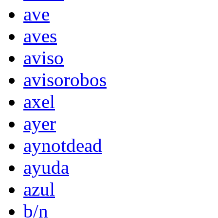
ave
aves
aviso
avisorobos
axel
ayer
aynotdead
ayuda
azul
b/n