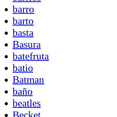
barro
barto
basta
Basura
batefruta
batio
Batman
baño
beatles
Becket