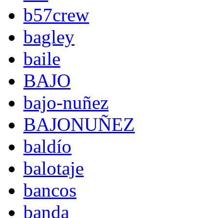
b57crew
bagley
baile
BAJO
bajo-nuñez
BAJONUÑEZ
baldío
balotaje
bancos
banda