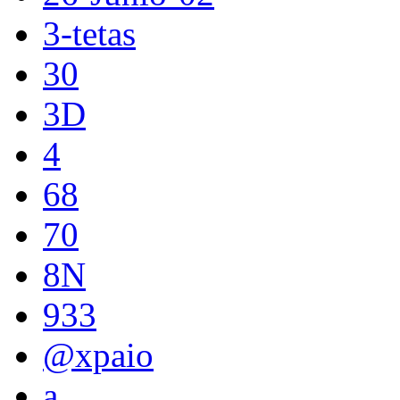
3-tetas
30
3D
4
68
70
8N
933
@xpaio
a