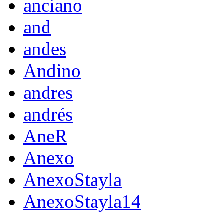
anciano
and
andes
Andino
andres
andrés
AneR
Anexo
AnexoStayla
AnexoStayla14