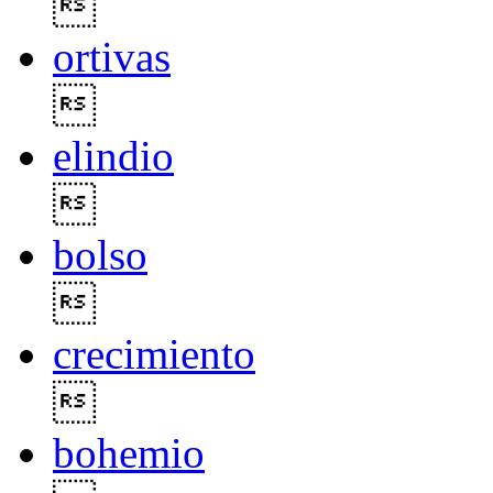

ortivas

elindio

bolso

crecimiento

bohemio