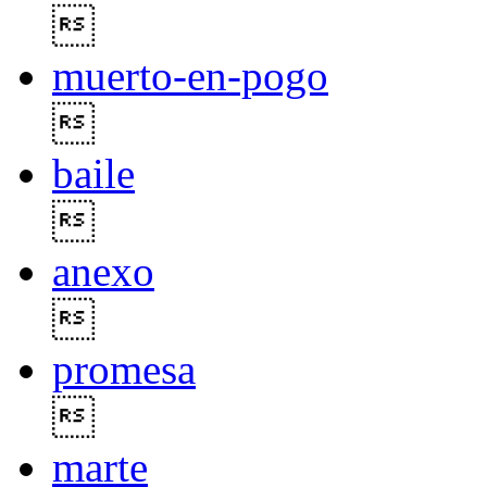

muerto-en-pogo

baile

anexo

promesa

marte