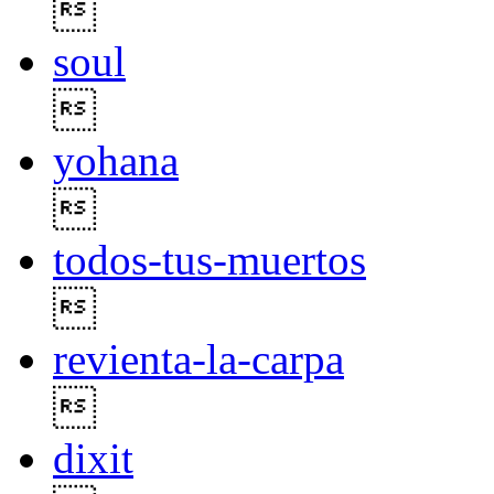

soul

yohana

todos-tus-muertos

revienta-la-carpa

dixit