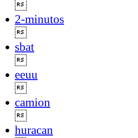

2-minutos

sbat

eeuu

camion

huracan