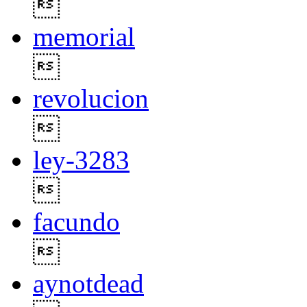

memorial

revolucion

ley-3283

facundo

aynotdead