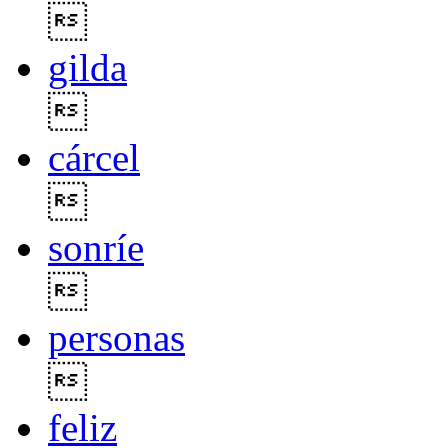

gilda

cárcel

sonríe

personas

feliz