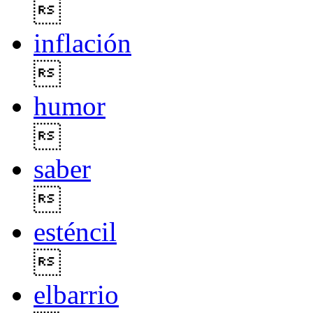

inflación

humor

saber

esténcil

elbarrio