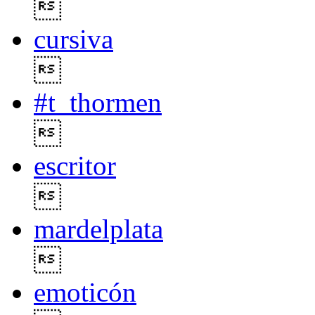

cursiva

#t_thormen

escritor

mardelplata

emoticón