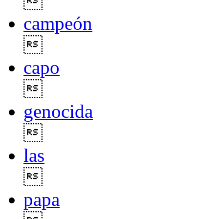

campeón

capo

genocida

las

papa