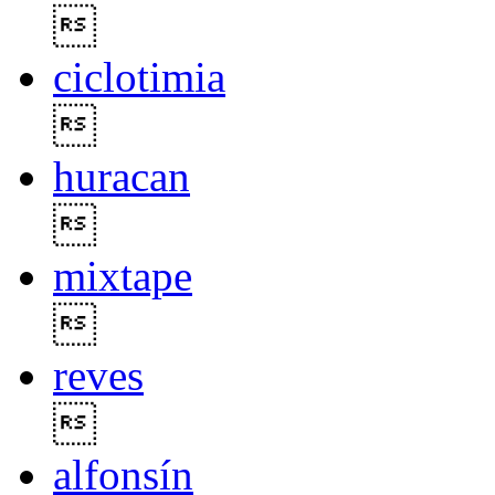

ciclotimia

huracan

mixtape

reves

alfonsín