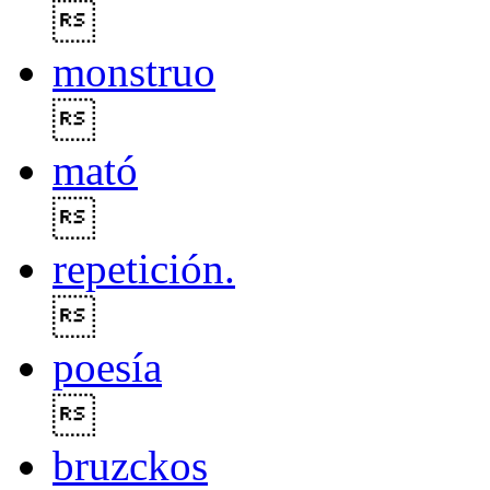

monstruo

mató

repetición.

poesía

bruzckos