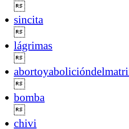

sincita

lágrimas

abortoyabolicióndelmatr

bomba

chivi