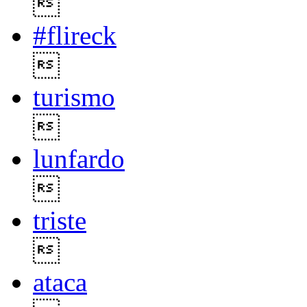

#flireck

turismo

lunfardo

triste

ataca