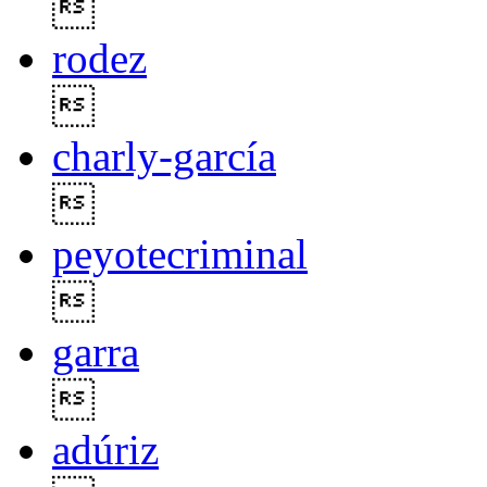

rodez

charly-garcía

peyotecriminal

garra

adúriz