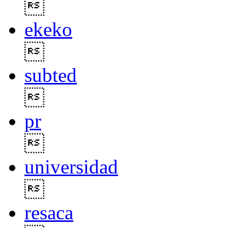

ekeko

subted

pr

universidad

resaca