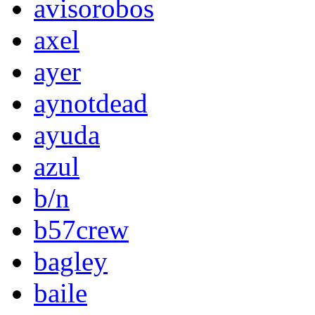
avisorobos
axel
ayer
aynotdead
ayuda
azul
b/n
b57crew
bagley
baile