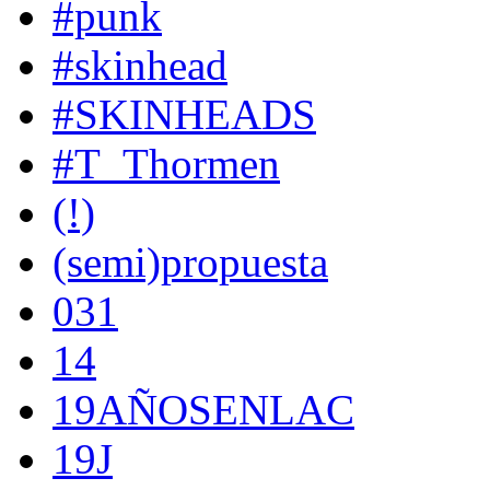
#punk
#skinhead
#SKINHEADS
#T_Thormen
(!)
(semi)propuesta
031
14
19AÑOSENLAC
19J