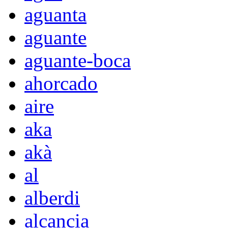
aguanta
aguante
aguante-boca
ahorcado
aire
aka
akà
al
alberdi
alcancia