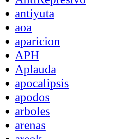
antiyuta
aoa
aparicion
APH
Aplauda
apocalipsis
apodos
arboles
arenas
areok