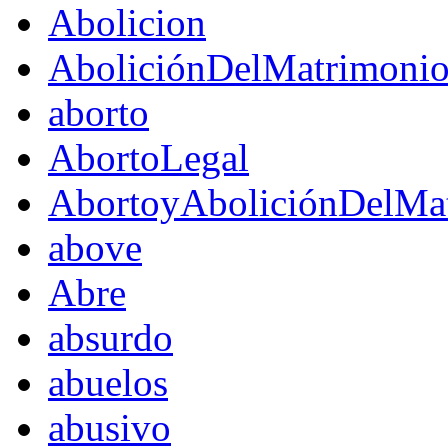
Abolicion
AboliciónDelMatrimoni
aborto
AbortoLegal
AbortoyAboliciónDelMat
above
Abre
absurdo
abuelos
abusivo