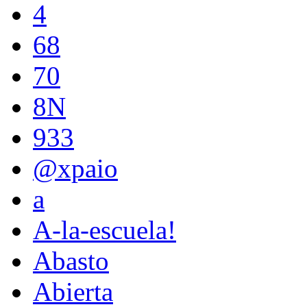
4
68
70
8N
933
@xpaio
a
A-la-escuela!
Abasto
Abierta