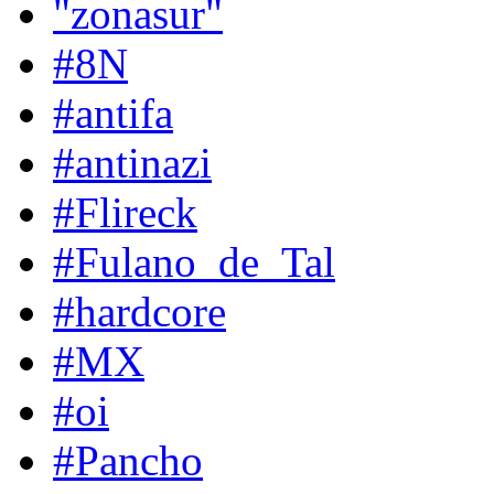
"zonasur"
#8N
#antifa
#antinazi
#Flireck
#Fulano_de_Tal
#hardcore
#MX
#oi
#Pancho