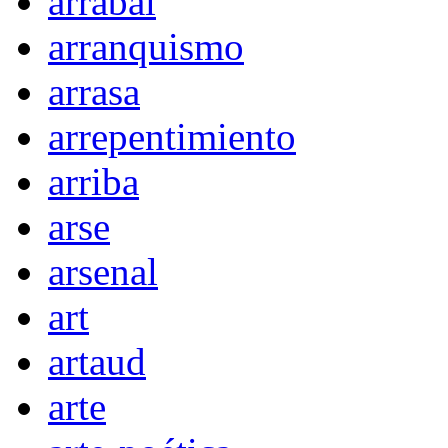
arrabal
arranquismo
arrasa
arrepentimiento
arriba
arse
arsenal
art
artaud
arte