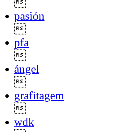

pasión

pfa

ángel

grafitagem

wdk