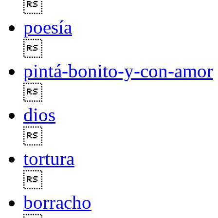

poesía

pintá-bonito-y-con-amor

dios

tortura

borracho