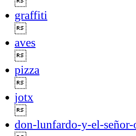

graffiti

aves

pizza

jotx

don-lunfardo-y-el-señor-