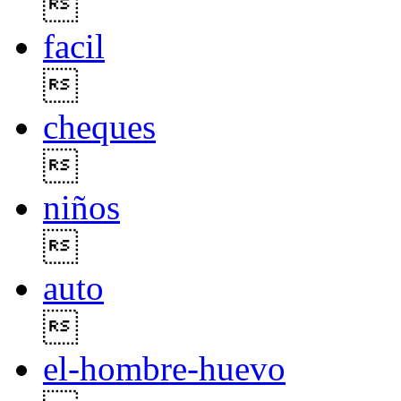

facil

cheques

niños

auto

el-hombre-huevo