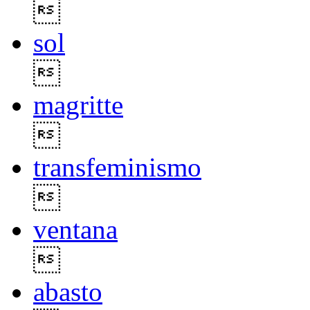

sol

magritte

transfeminismo

ventana

abasto