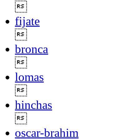

fijate

bronca

lomas

hinchas

oscar-brahim