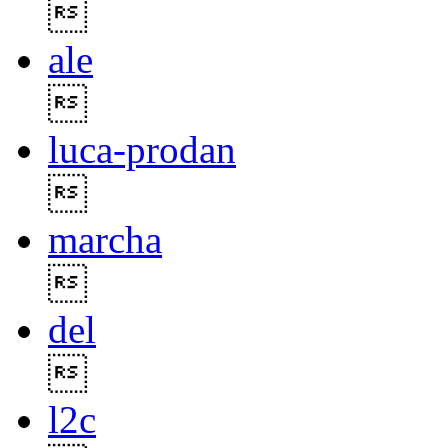

ale

luca-prodan

marcha

del

l2c