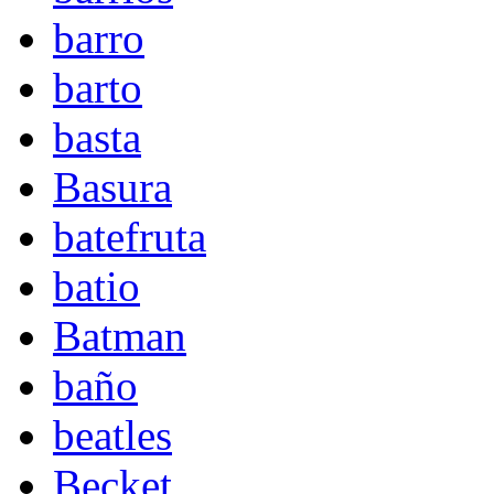
barro
barto
basta
Basura
batefruta
batio
Batman
baño
beatles
Becket