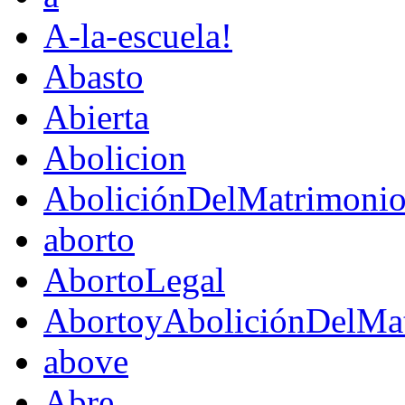
A-la-escuela!
Abasto
Abierta
Abolicion
AboliciónDelMatrimoni
aborto
AbortoLegal
AbortoyAboliciónDelMat
above
Abre