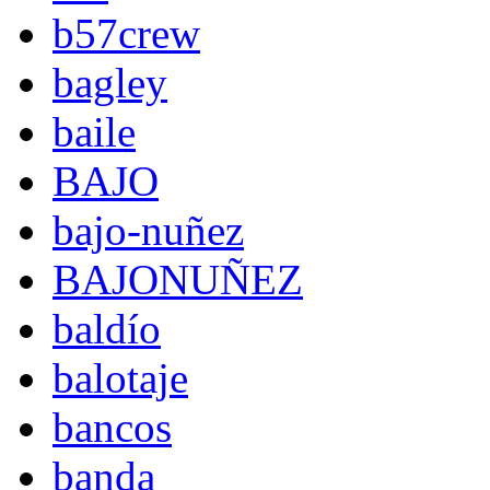
b57crew
bagley
baile
BAJO
bajo-nuñez
BAJONUÑEZ
baldío
balotaje
bancos
banda