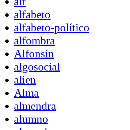
alf
alfabeto
alfabeto-político
alfombra
Alfonsín
algosocial
alien
Alma
almendra
alumno