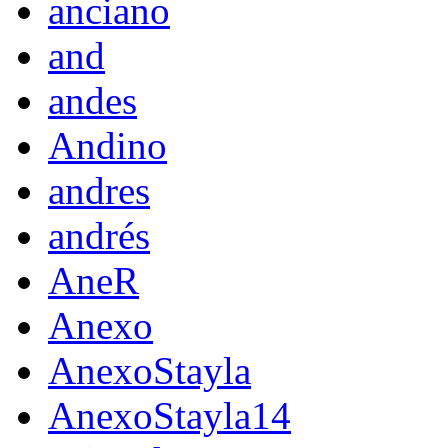
anciano
and
andes
Andino
andres
andrés
AneR
Anexo
AnexoStayla
AnexoStayla14