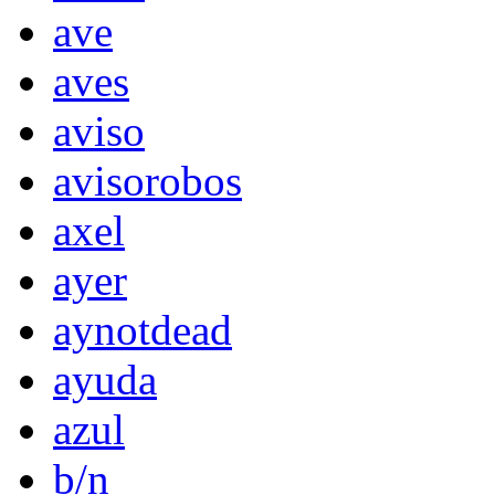
ave
aves
aviso
avisorobos
axel
ayer
aynotdead
ayuda
azul
b/n