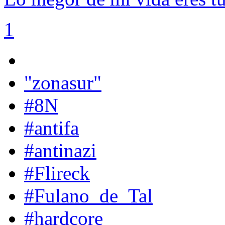
1
"zonasur"
#8N
#antifa
#antinazi
#Flireck
#Fulano_de_Tal
#hardcore