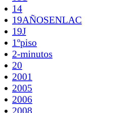
14
19AÑOSENLAC
19J
1ºpiso
2-minutos
20
2001
2005
2006
2008