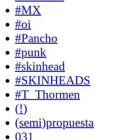
#MX
#oi
#Pancho
#punk
#skinhead
#SKINHEADS
#T_Thormen
(!)
(semi)propuesta
031