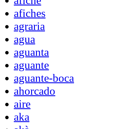
afiche
afiches
agraria
agua
aguanta
aguante
aguante-boca
ahorcado
aire
aka