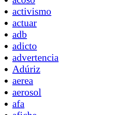
activismo
actuar
adb
adicto
advertencia
Adúriz
aerea
aerosol
afa