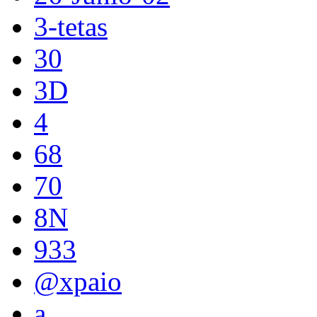
3-tetas
30
3D
4
68
70
8N
933
@xpaio
a